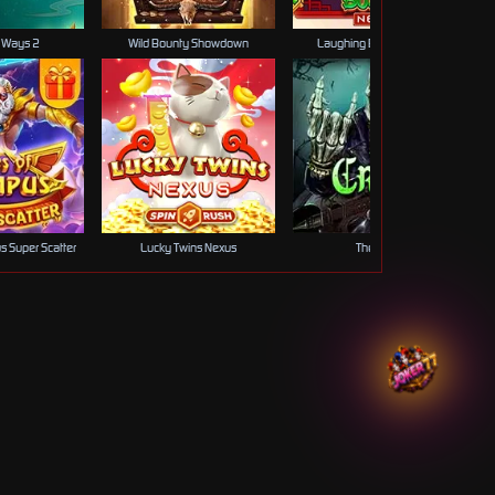
 Ways 2
Wild Bounty Showdown
Laughing Buddha Nexus
s Super Scatter
Lucky Twins Nexus
The Crypt