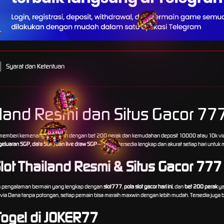
Syarat dan Ketentuan
ailand Resmi dan Situs Gacor 
siap memberi kemenangan mudah dengan bet 200 perak dan kemudahan deposit 10000 atau 10k v
geluaran SGP, data SGP, dan live draw SGP
—semua tersedia lengkap dan akurat setiap hari untu
ot Thailand Resmi & Situs Gacor 777
 pengalaman bermain yang lengkap dengan
slot777
,
pola slot gacor hari ini
, dan
bet 200 perak
ya
k via Dana tanpa potongan, setiap pemain bisa meraih maxwin dengan lebih mudah. Tersedia juga be
ogel di JOKER77