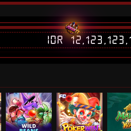
IDR 12,123,123,