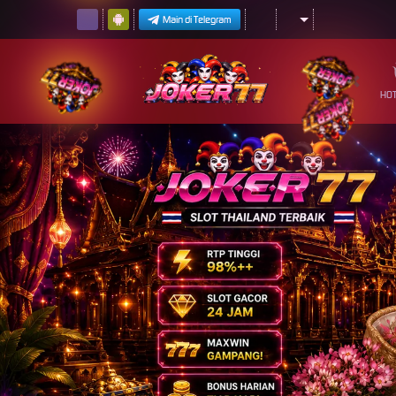
Main di Telegram
HO