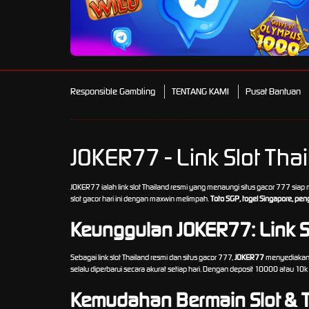
Responsible Gambling
TENTANG KAMI
Pusat Bantuan
JOKER77 - Link Slot Th
JOKER77 ialah link slot Thailand resmi yang menaungi situs gacor 777 
slot gacor hari ini dengan maxwin melimpah.
Toto SGP, togel Singapore, pen
Keunggulan JOKER77: Link Sl
Sebagai link slot Thailand resmi dan situs gacor 777,
JOKER77
menyediakan
selalu diperbarui secara akurat setiap hari. Dengan deposit 10000 atau 10
Kemudahan Bermain Slot & T