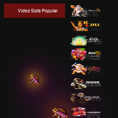
Video Slots Popular