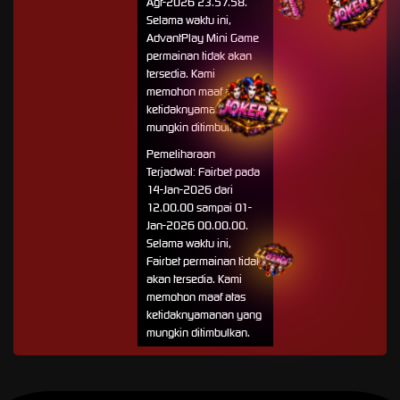
Agt-2026 23.57.58.
Selama waktu ini,
AdvantPlay Mini Game
permainan tidak akan
tersedia. Kami
memohon maaf atas
ketidaknyamanan yang
mungkin ditimbulkan.
Pemeliharaan
Terjadwal: Fairbet pada
14-Jan-2026 dari
12.00.00 sampai 01-
Jan-2026 00.00.00.
Selama waktu ini,
Fairbet permainan tidak
akan tersedia. Kami
memohon maaf atas
ketidaknyamanan yang
mungkin ditimbulkan.