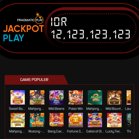
IDR
JACKPOT
12,123,123,123
PLAY
GAME POPULER
Sweet Bonanza Super Scatter
Mahjong Wins 3 – Black Scatter
Wild Beans
Poker Win
Mahjong Ways 2
Wild Bounty Showdown
Mahjong Ways
Wukong - Black Scatter
Bang Gacor 1000
Fortune Gems
Gates of Olympus Super Scatter
Lucky Twins Nexus
The Cryp