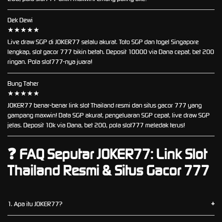
Dek Dewi
★★★★★
Live draw SGP di JOKER77 selalu akurat. Toto SGP dan togel Singapore
lengkap, slot gacor 777 bikin betah. Deposit 10000 via Dana cepat, bet 200
ringan. Pola slot777-nya juara!
Bung Taher
★★★★★
JOKER77 benar-benar link slot Thailand resmi dan situs gacor 777 yang
gampang maxwin! Data SGP akurat, pengeluaran SGP cepat, live draw SGP
jelas. Deposit 10k via Dana, bet 200, pola slot777 meledak terus!
❓ FAQ Seputar JOKER77: Link Slot
Thailand Resmi & Situs Gacor 777
1. Apa itu JOKER77?