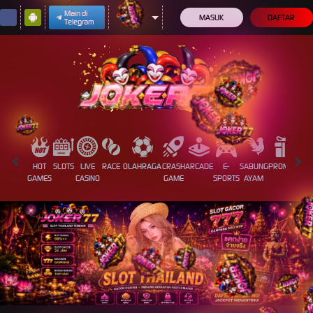
Main di
MASUK
DAFTAR
Telegram
HOT
SLOTS
LIVE
RACE
OLAHRAGA
CRASH
ARCADE
E-
SABUNG
PROMOSI
GAMES
CASINO
GAME
SPORTS
AYAM