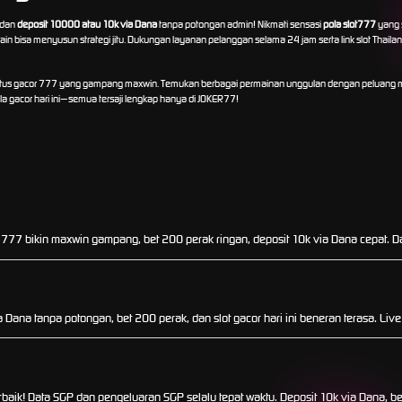
 dan
deposit 10000 atau 10k via Dana
tanpa potongan admin! Nikmati sensasi
pola slot777
yang 
main bisa menyusun strategi jitu. Dukungan layanan pelanggan selama 24 jam serta link slot Thaila
an situs gacor 777 yang gampang maxwin. Temukan berbagai permainan unggulan dengan peluang
ola gacor hari ini—semua tersaji lengkap hanya di JOKER77!
7
or 777 bikin maxwin gampang, bet 200 perak ringan, deposit 10k via Dana cepat. 
Dana tanpa potongan, bet 200 perak, dan slot gacor hari ini beneran terasa. Liv
erbaik! Data SGP dan pengeluaran SGP selalu tepat waktu. Deposit 10k via Dana, b