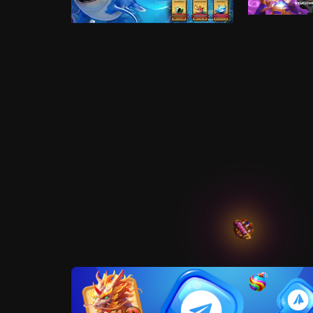
pilla****i
IDR
4,413,450.00
Starlight Princess Super Scatter
sae****9
IDR
4,003,200.00
Mahjong Wins 3 – Black Scatter
sae****9
IDR
3,881,600.00
Mahjong Wins 3 – Black Scatter
sae****9
IDR
3,590,300.00
Mahjong Wins 3 – Black Scatter
pilla****i
IDR
3,440,750.00
Starlight Princess Super Scatter