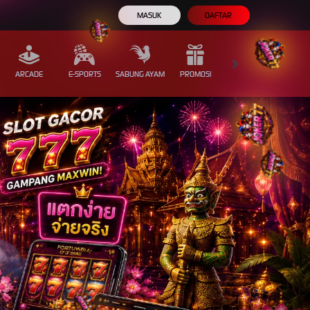
MASUK
DAFTAR
ARCADE
E-SPORTS
SABUNG AYAM
PROMOSI