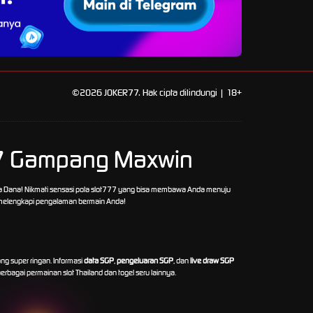
©2026 JOKER77. Hak cipta dilindungi | 18+
777 Gampang Maxwin
ia Dana! Nikmati sensasi pola slot777 yang bisa membawa Anda menuju
k melengkapi pengalaman bermain Anda!
ng super ringan. Informasi
data SGP
,
pengeluaran SGP
, dan
live draw SGP
rbagai permainan slot Thailand dan togel seru lainnya.