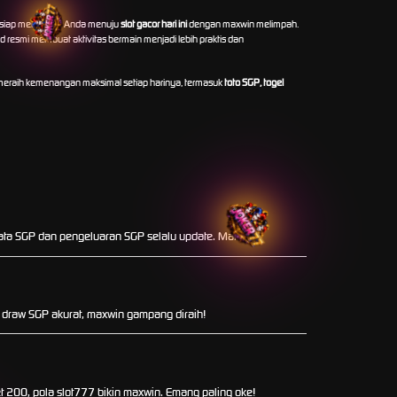
siap membawa Anda menuju
slot gacor hari ini
dengan maxwin melimpah.
nd resmi membuat aktivitas bermain menjadi lebih praktis dan
 meraih kemenangan maksimal setiap harinya, termasuk
toto SGP, togel
Data SGP dan pengeluaran SGP selalu update. Mantap!
e draw SGP akurat, maxwin gampang diraih!
et 200, pola slot777 bikin maxwin. Emang paling oke!