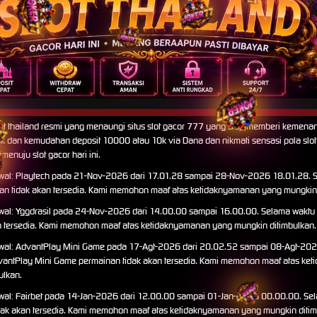
slot thailand resmi yang menaungi situs slot gacor 777 yang siap memberi keme
k dan kemudahan deposit 10000 atau 10k via Dana dan nikmati sensasi pola sl
nuju slot gacor hari ini.
wal: Playtech pada 21-Nov-2026 dari 17.01.28 sampai 28-Nov-2026 18.01.28. 
inan tidak akan tersedia. Kami memohon maaf atas ketidaknyamanan yang mungkin 
wal: Yggdrasil pada 24-Nov-2026 dari 14.00.00 sampai 16.00.00. Selama waktu in
n tersedia. Kami memohon maaf atas ketidaknyamanan yang mungkin ditimbulkan.
wal: AdvantPlay Mini Game pada 17-Agt-2026 dari 20.02.52 sampai 08-Agt-20
dvantPlay Mini Game permainan tidak akan tersedia. Kami memohon maaf atas ke
ulkan.
wal: Fairbet pada 14-Jan-2026 dari 12.00.00 sampai 01-Jan-2026 00.00.00. Sela
idak akan tersedia. Kami memohon maaf atas ketidaknyamanan yang mungkin ditim