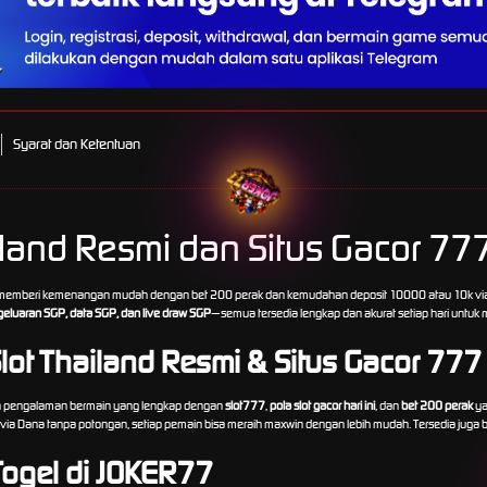
Syarat dan Ketentuan
ailand Resmi dan Situs Gacor 
siap memberi kemenangan mudah dengan bet 200 perak dan kemudahan deposit 10000 atau 10k v
geluaran SGP, data SGP, dan live draw SGP
—semua tersedia lengkap dan akurat setiap hari untu
ot Thailand Resmi & Situs Gacor 777
 pengalaman bermain yang lengkap dengan
slot777
,
pola slot gacor hari ini
, dan
bet 200 perak
ya
k via Dana tanpa potongan, setiap pemain bisa meraih maxwin dengan lebih mudah. Tersedia juga be
ogel di JOKER77