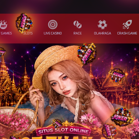
T GAMES
SLOTS
LIVE CASINO
RACE
OLAHRAGA
CRASH GAME