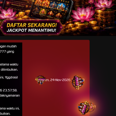
nangan mudah
ot777 yang
Selama waktu
ditimbulkan.
i, Yggdrasil
Sen, 24-Nov-2026 14.19.09
26 23.57.58.
tidaknyamanan
ma waktu ini,
bulkan.