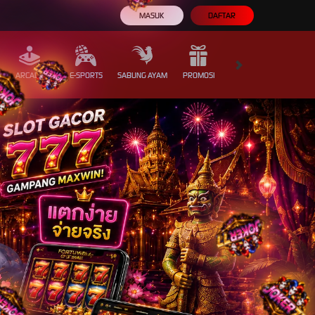
MASUK
DAFTAR
ARCADE
E-SPORTS
SABUNG AYAM
PROMOSI