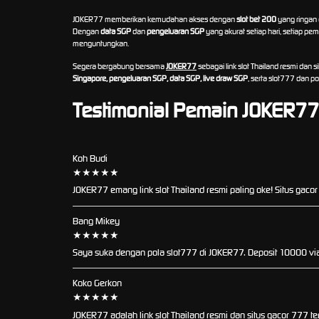
JOKER77 memberikan kemudahan akses dengan
slot bet 200
yang ringan
Dengan
data SGP
dan
pengeluaran SGP
yang akurat setiap hari, setiap pe
menguntungkan.
Segera bergabung bersama
JOKER77
sebagai link slot Thailand resmi d
Singapore, pengeluaran SGP, data SGP, live draw SGP
, serta slot777 dan p
Testimonial Pemain JOKER7
Koh Budi
★★★★★
JOKER77 emang link slot Thailand resmi paling oke! Situs gac
Bang Mikey
★★★★★
Saya suka dengan pola slot777 di JOKER77. Deposit 10000 via 
Koko Gerkon
★★★★★
JOKER77 adalah link slot Thailand resmi dan situs gacor 777 t