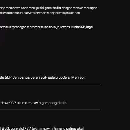
siap membawa Anda menuju
slot gacor hari ini
dengan maxwin melimpah.
nd resmi membuat aktivitas bermain menjadi lebih praktis dan
 meraih kemenangan maksimal setiap harinya, termasuk
toto SGP, togel
Data SGP dan pengeluaran SGP selalu update. Mantap!
e draw SGP akurat, maxwin gampang diraih!
et 200, pola slot777 bikin maxwin. Emang paling oke!