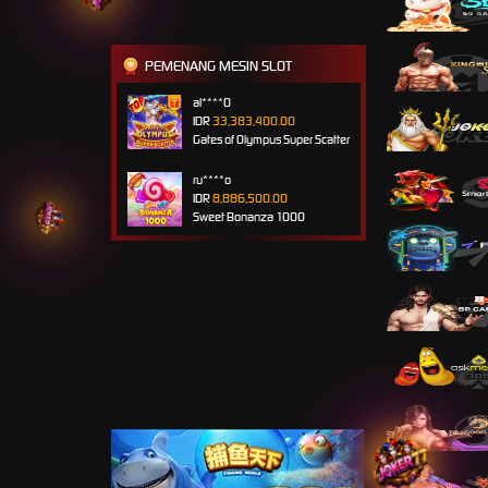
PEMENANG MESIN SLOT
al****0
IDR
33,383,400.00
Gates of Olympus Super Scatter
ru****o
IDR
8,886,500.00
Sweet Bonanza 1000
sae****9
IDR
7,567,000.00
Mahjong Wins 3 – Black Scatter
al****0
IDR
5,998,200.00
Gates of Olympus Super Scatter
sae****9
IDR
4,966,400.00
Mahjong Wins 3 – Black Scatter