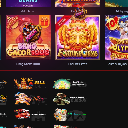
Wild Beans
Poker Win
Mahjong
Bang Gacor 1000
Fortune Gems
Gates of Olympu