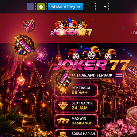
Main di Telegram
HO