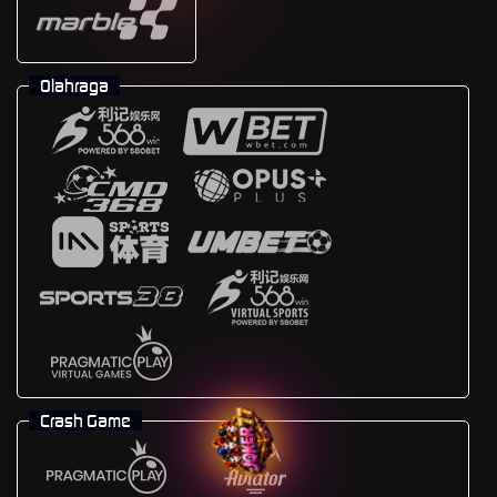
Olahraga
Crash Game