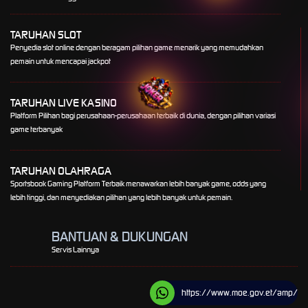
TARUHAN SLOT
Penyedia slot online dengan beragam pilihan game menarik yang memudahkan
pemain untuk mencapai jackpot
TARUHAN LIVE KASINO
Platform Pilihan bagi perusahaan-perusahaan terbaik di dunia, dengan pilihan variasi
game terbanyak
TARUHAN OLAHRAGA
Sportsbook Gaming Platform Terbaik menawarkan lebih banyak game, odds yang
lebih tinggi, dan menyediakan pilihan yang lebih banyak untuk pemain.
BANTUAN & DUKUNGAN
Servis Lainnya
https://www.moe.gov.et/amp/