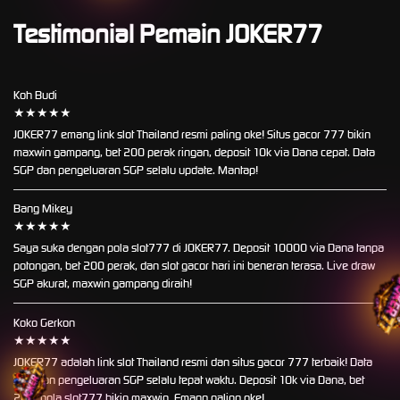
Testimonial Pemain JOKER77
Koh Budi
★★★★★
JOKER77 emang link slot Thailand resmi paling oke! Situs gacor 777 bikin
maxwin gampang, bet 200 perak ringan, deposit 10k via Dana cepat. Data
SGP dan pengeluaran SGP selalu update. Mantap!
Bang Mikey
★★★★★
Saya suka dengan pola slot777 di JOKER77. Deposit 10000 via Dana tanpa
potongan, bet 200 perak, dan slot gacor hari ini beneran terasa. Live draw
SGP akurat, maxwin gampang diraih!
Koko Gerkon
★★★★★
JOKER77 adalah link slot Thailand resmi dan situs gacor 777 terbaik! Data
SGP dan pengeluaran SGP selalu tepat waktu. Deposit 10k via Dana, bet
200, pola slot777 bikin maxwin. Emang paling oke!