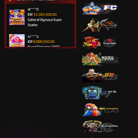
al****0
IDR
33,383,400.00
Gates of Olympus Super
Scatter
ru****o
IDR
8,886,500.00
Sweet Bonanza 1000
sae****9
IDR
7,567,000.00
Mahjong Wins 3 – Black
Scatter
al****0
IDR
5,998,200.00
Gates of Olympus Super
Scatter
sae****9
IDR
4,966,400.00
Mahjong Wins 3 – Black
Scatter