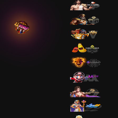
pilla****i
IDR
4,413,450.00
Starlight Princess Super Scatter
sae****9
IDR
4,003,200.00
Mahjong Wins 3 – Black
Scatter
sae****9
IDR
3,881,600.00
Mahjong Wins 3 – Black
Scatter
sae****9
IDR
3,590,300.00
Mahjong Wins 3 – Black
Scatter
pilla****i
IDR
3,440,750.00
Starlight Princess Super Scatter