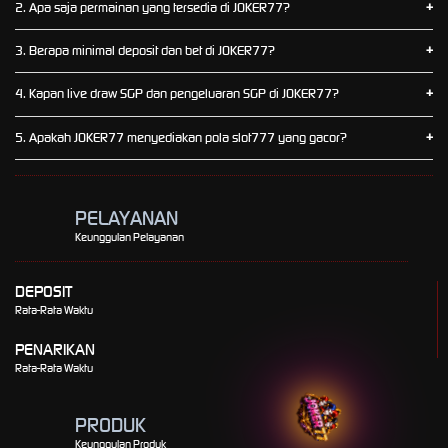
2. Apa saja permainan yang tersedia di JOKER77?
3. Berapa minimal deposit dan bet di JOKER77?
4. Kapan live draw SGP dan pengeluaran SGP di JOKER77?
5. Apakah JOKER77 menyediakan pola slot777 yang gacor?
PELAYANAN
Keunggulan Pelayanan
DEPOSIT
Rata-Rata Waktu
PENARIKAN
Rata-Rata Waktu
PRODUK
Keunggulan Produk