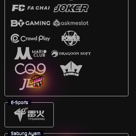
E-Sports
Sabung Ayam