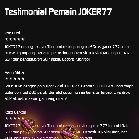
Testimonial Pemain JOKER77
Koh Budi
★★★★★
JOKER77 emang link slot Thailand resmi paling oke! Situs gacor 777 bikin
maxwin gampang, bet 200 perak ringan, deposit 10k via Dana cepat. Data
SGP dan pengeluaran SGP selalu update. Mantap!
Bang Mikey
★★★★★
Saya suka dengan pola slot777 di JOKER77. Deposit 10000 via Dana tanpa
potongan, bet 200 perak, dan slot gacor hari ini beneran terasa. Live draw
SGP akurat, maxwin gampang diraih!
Koko Gerkon
★★★★★
JOKER77 adalah link slot Thailand resmi dan situs gacor 777 terbaik! Data
SGP dan pengeluaran SGP selalu tepat waktu. Deposit 10k via Dana, bet
200, pola slot777 bikin maxwin. Emang paling oke!