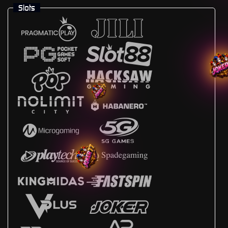
Slots