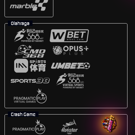
Olahraga
Crash Game