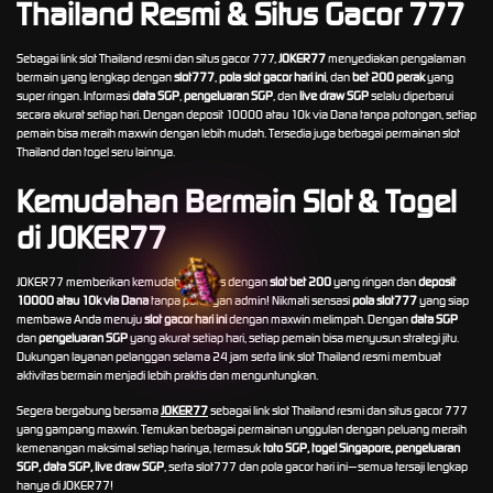
Thailand Resmi & Situs Gacor 777
Sebagai link slot Thailand resmi dan situs gacor 777,
JOKER77
menyediakan pengalaman
bermain yang lengkap dengan
slot777
,
pola slot gacor hari ini
, dan
bet 200 perak
yang
super ringan. Informasi
data SGP
,
pengeluaran SGP
, dan
live draw SGP
selalu diperbarui
secara akurat setiap hari. Dengan deposit 10000 atau 10k via Dana tanpa potongan, setiap
pemain bisa meraih maxwin dengan lebih mudah. Tersedia juga berbagai permainan slot
Thailand dan togel seru lainnya.
Kemudahan Bermain Slot & Togel
di JOKER77
JOKER77 memberikan kemudahan akses dengan
slot bet 200
yang ringan dan
deposit
10000 atau 10k via Dana
tanpa potongan admin! Nikmati sensasi
pola slot777
yang siap
membawa Anda menuju
slot gacor hari ini
dengan maxwin melimpah. Dengan
data SGP
dan
pengeluaran SGP
yang akurat setiap hari, setiap pemain bisa menyusun strategi jitu.
Dukungan layanan pelanggan selama 24 jam serta link slot Thailand resmi membuat
aktivitas bermain menjadi lebih praktis dan menguntungkan.
Segera bergabung bersama
JOKER77
sebagai link slot Thailand resmi dan situs gacor 777
yang gampang maxwin. Temukan berbagai permainan unggulan dengan peluang meraih
kemenangan maksimal setiap harinya, termasuk
toto SGP, togel Singapore, pengeluaran
SGP, data SGP, live draw SGP
, serta slot777 dan pola gacor hari ini—semua tersaji lengkap
hanya di JOKER77!