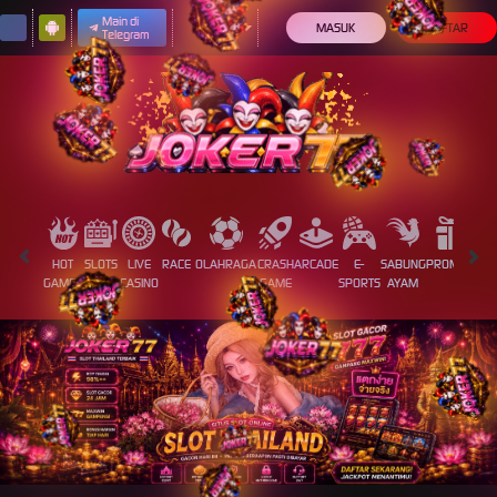
Main di
MASUK
DAFTAR
Telegram
HOT
SLOTS
LIVE
RACE
OLAHRAGA
CRASH
ARCADE
E-
SABUNG
PROMOSI
GAMES
CASINO
GAME
SPORTS
AYAM