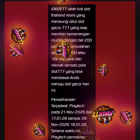
JOKER77 ialah link slot
thailand resmi yang
menaungi situs slot
gacor 777 yang siap
memberi kemenangan
mudah dengan bet 200
perak dan kemudahan
deposit 10000 atau
10k via Dana dan
nikmati sensasi pola
slot777 yang bisa
membawa Anda
menuju slot gacor hari
ini.
Pemeliharaan
Terjadwal: Playtech
pada 21-Nov-2026 dari
17.01.28 sampai 28-
Nov-2026 18.01.28.
Selama waktu ini,
Playtech permainan