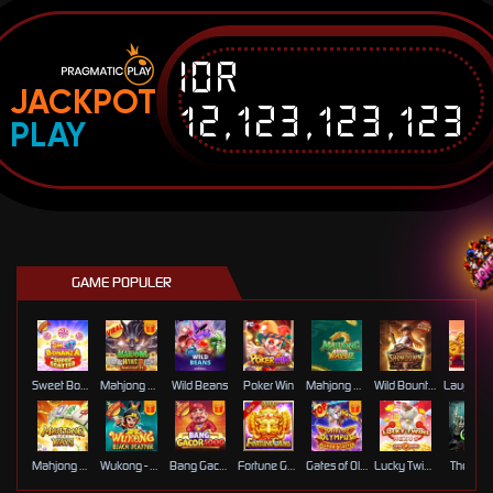
IDR
JACKPOT
12,123,123,123
PLAY
GAME POPULER
Sweet Bonanza Super Scatter
Mahjong Wins 3 – Black Scatter
Wild Beans
Poker Win
Mahjong Ways 2
Wild Bounty Showdown
Mahjong Ways
Wukong - Black Scatter
Bang Gacor 1000
Fortune Gems
Gates of Olympus Super Scatter
Lucky Twins Nexus
The Cryp