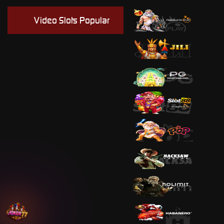
Video Slots Popular