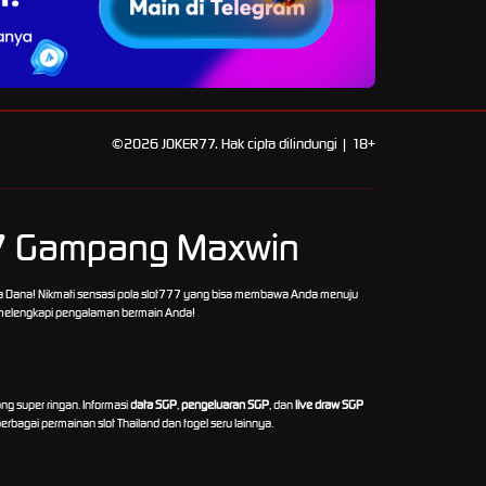
©2026 JOKER77. Hak cipta dilindungi | 18+
777 Gampang Maxwin
ia Dana! Nikmati sensasi pola slot777 yang bisa membawa Anda menuju
k melengkapi pengalaman bermain Anda!
ng super ringan. Informasi
data SGP
,
pengeluaran SGP
, dan
live draw SGP
rbagai permainan slot Thailand dan togel seru lainnya.