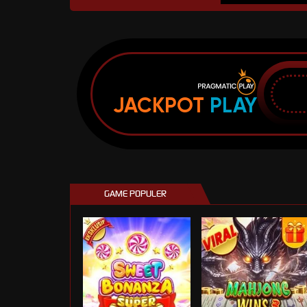
JACKPOT
PLAY
GAME POPULER