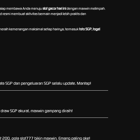
siap membawa Anda menuju
slot gacor hari ini
dengan maxwin melimpah.
nd resmi membuat aktivitas bermain menjadi lebih praktis dan
 meraih kemenangan maksimal setiap harinya, termasuk
toto SGP, togel
Data SGP dan pengeluaran SGP selalu update. Mantap!
e draw SGP akurat, maxwin gampang diraih!
et 200, pola slot777 bikin maxwin. Emang paling oke!