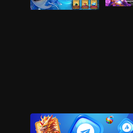
pilla****i
IDR
4,413,450.00
Starlight Princess Super Scatter
sae****9
IDR
4,003,200.00
Mahjong Wins 3 – Black Scatter
sae****9
IDR
3,881,600.00
Mahjong Wins 3 – Black Scatter
sae****9
IDR
3,590,300.00
Mahjong Wins 3 – Black Scatter
pilla****i
IDR
3,440,750.00
Starlight Princess Super Scatter