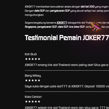
JOKER77 memberikan kemudahan akses dengan
slot bet 200
yang ringan
Dengan
data SGP
dan
pengeluaran SGP
yang akurat setiap hari, setiap pe
menguntungkan.
Segera bergabung bersama
JOKER77
sebagai link slot Thailand resmi d
Singapore, pengeluaran SGP, data SGP, live draw SGP
, serta slot777 dan p
Testimonial Pemain JOKER7
Koh Budi
★★★★★
JOKER77 emang link slot Thailand resmi paling oke! Situs gac
Bang Mikey
★★★★★
Saya suka dengan pola slot777 di JOKER77. Deposit 10000 via 
Koko Gerkon
★★★★★
JOKER77 adalah link slot Thailand resmi dan situs gacor 777 t