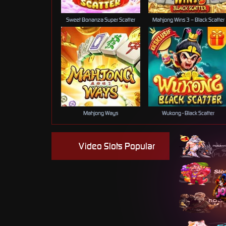
Sweet Bonanza Super Scatter
Mahjong Wins 3 – Black Scatter
Mahjong Ways
Wukong - Black Scatter
Video Slots Popular