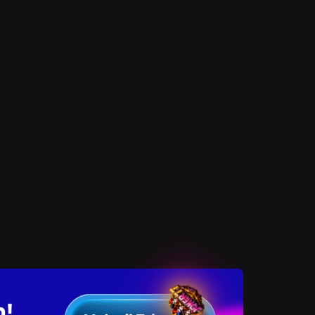
Pindai kod
untuk Un
Android 