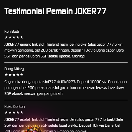
Testimonial Pemain JOKER77
Koh Budi
★★★★★
JOKER77 emang link slot Thailand resmi paling oke! Situs gacor 777 bikin
maxwin gampang, bet 200 perak ringan, deposit 10k via Dana cepat. Data
SGP dan pengeluaran SGP selalu update. Mantap!
Bang Mikey
★★★★★
Saya suka dengan pola slot777 di JOKER77. Deposit 10000 via Dana tanpa
potongan, bet 200 perak, dan slot gacor hari ini beneran terasa. Live draw
SGP akurat, maxwin gampang diraih!
Koko Gerkon
★★★★★
JOKER77 adalah link slot Thailand resmi dan situs gacor 777 terbaik! Data
SGP dan pengeluaran SGP selalu tepat waktu. Deposit 10k via Dana, bet
200, pola slot777 bikin maxwin. Emang paling oke!