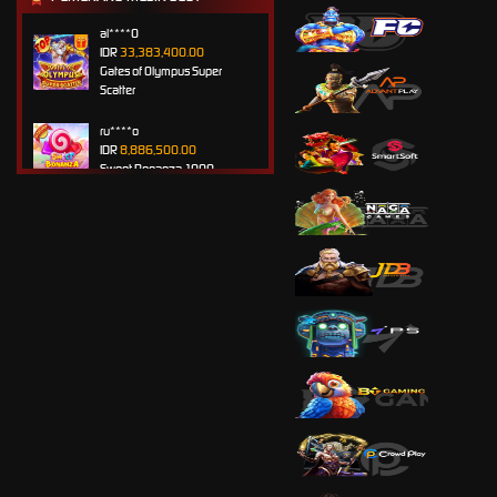
al****0
IDR
33,383,400.00
Gates of Olympus Super
Scatter
ru****o
IDR
8,886,500.00
Sweet Bonanza 1000
sae****9
IDR
7,567,000.00
Mahjong Wins 3 – Black
Scatter
al****0
IDR
5,998,200.00
Gates of Olympus Super
Scatter
sae****9
IDR
4,966,400.00
Mahjong Wins 3 – Black
Scatter