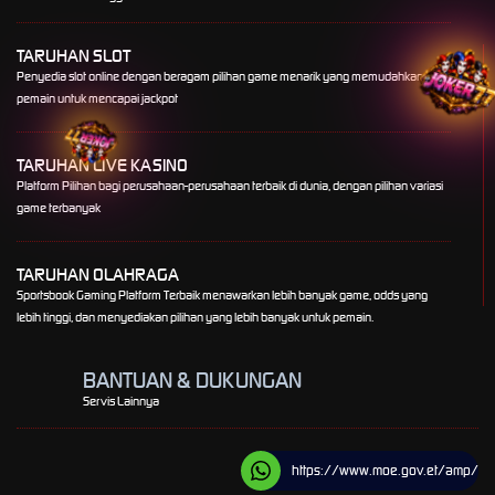
TARUHAN SLOT
Penyedia slot online dengan beragam pilihan game menarik yang memudahkan
pemain untuk mencapai jackpot
TARUHAN LIVE KASINO
Platform Pilihan bagi perusahaan-perusahaan terbaik di dunia, dengan pilihan variasi
game terbanyak
TARUHAN OLAHRAGA
Sportsbook Gaming Platform Terbaik menawarkan lebih banyak game, odds yang
lebih tinggi, dan menyediakan pilihan yang lebih banyak untuk pemain.
BANTUAN & DUKUNGAN
Servis Lainnya
https://www.moe.gov.et/amp/