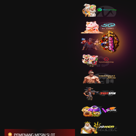
PEMENANG MESIN SLOT