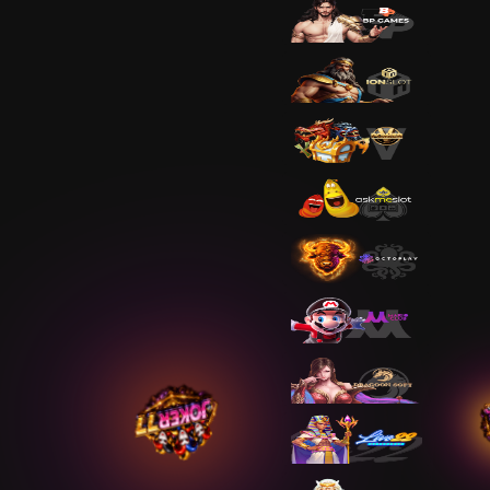
pilla****i
IDR
4,413,450.00
Starlight Princess Super Scatter
sae****9
IDR
4,003,200.00
Mahjong Wins 3 – Black
Scatter
sae****9
IDR
3,881,600.00
Mahjong Wins 3 – Black
Scatter
sae****9
IDR
3,590,300.00
Mahjong Wins 3 – Black
Scatter
pilla****i
IDR
3,440,750.00
Starlight Princess Super Scatter