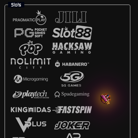
Slots