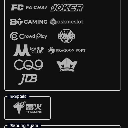
E-Sports
Sabung Ayam