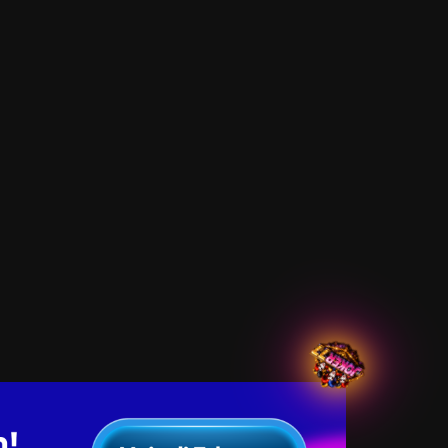
Pindai kod
untuk Un
Android 