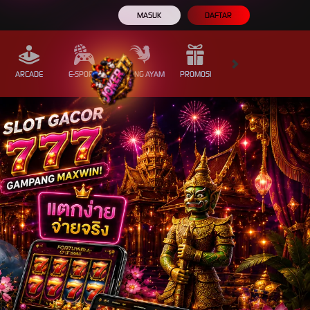
MASUK
DAFTAR
ARCADE
E-SPORTS
SABUNG AYAM
PROMOSI