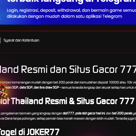
Syarat dan Ketentuan
ailand Resmi dan Situs Gacor 
siap memberi kemenangan mudah dengan bet 200 perak dan kemudahan deposit 10000 atau 10k v
geluaran SGP, data SGP, dan live draw SGP
—semua tersedia lengkap dan akurat setiap hari untu
ot Thailand Resmi & Situs Gacor 777
 pengalaman bermain yang lengkap dengan
slot777
,
pola slot gacor hari ini
, dan
bet 200 perak
ya
k via Dana tanpa potongan, setiap pemain bisa meraih maxwin dengan lebih mudah. Tersedia juga be
ogel di JOKER77