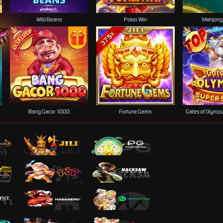
Wild Beans
Poker Win
Mahjong
Bang Gacor 1000
Fortune Gems
Gates of Olympu