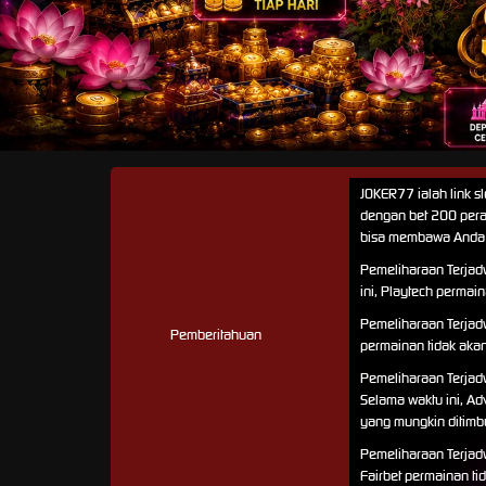
JOKER77 ialah link 
dengan bet 200 pera
bisa membawa Anda me
Pemeliharaan Terjad
ini, Playtech perma
Pemeliharaan Terjad
Pemberitahuan
permainan tidak aka
Pemeliharaan Terjad
Selama waktu ini, A
yang mungkin ditimb
Pemeliharaan Terjad
Fairbet permainan t