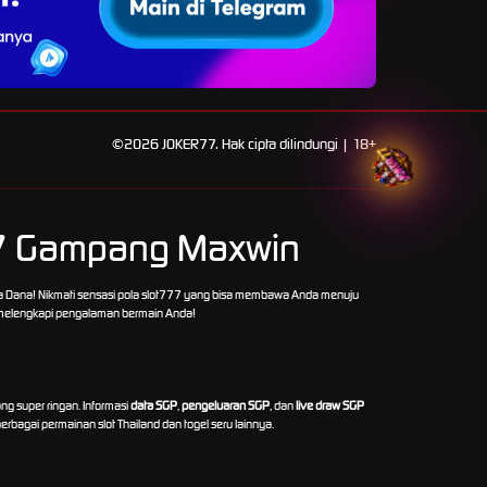
©2026 JOKER77. Hak cipta dilindungi | 18+
777 Gampang Maxwin
ia Dana! Nikmati sensasi pola slot777 yang bisa membawa Anda menuju
k melengkapi pengalaman bermain Anda!
ng super ringan. Informasi
data SGP
,
pengeluaran SGP
, dan
live draw SGP
rbagai permainan slot Thailand dan togel seru lainnya.