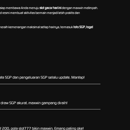
siap membawa Anda menuju
slot gacor hari ini
dengan maxwin melimpah.
nd resmi membuat aktivitas bermain menjadi lebih praktis dan
 meraih kemenangan maksimal setiap harinya, termasuk
toto SGP, togel
Data SGP dan pengeluaran SGP selalu update. Mantap!
e draw SGP akurat, maxwin gampang diraih!
et 200, pola slot777 bikin maxwin. Emang paling oke!