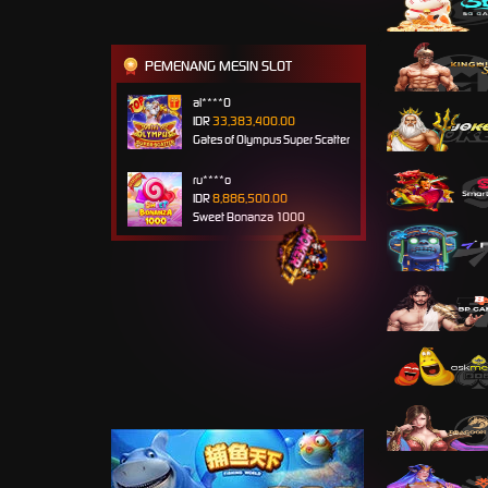
PEMENANG MESIN SLOT
al****0
IDR
33,383,400.00
Gates of Olympus Super Scatter
ru****o
IDR
8,886,500.00
Sweet Bonanza 1000
sae****9
IDR
7,567,000.00
Mahjong Wins 3 – Black Scatter
al****0
IDR
5,998,200.00
Gates of Olympus Super Scatter
sae****9
IDR
4,966,400.00
Mahjong Wins 3 – Black Scatter