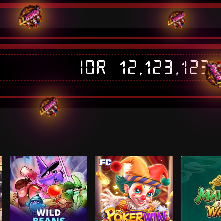
IDR 12,123,123,