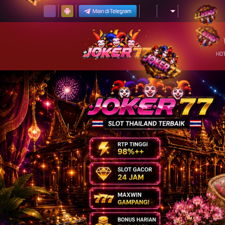
Main di Telegram
HO