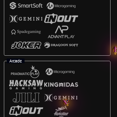
Arcade