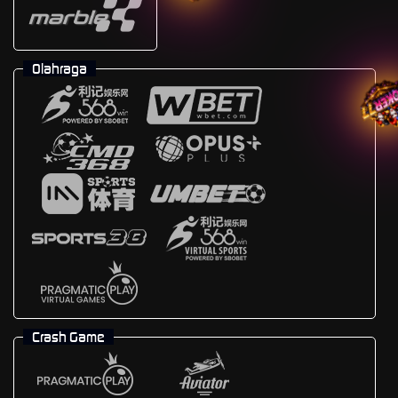
Olahraga
Crash Game