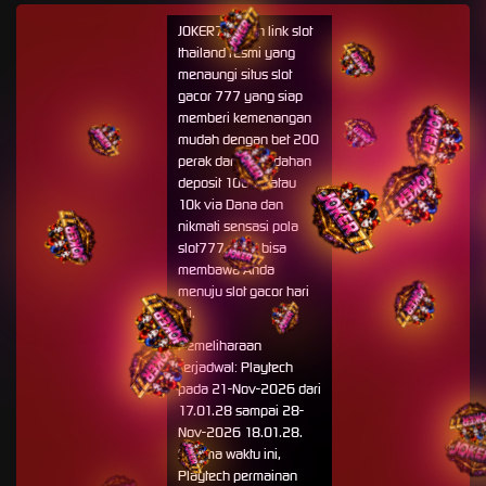
JOKER77 ialah link slot
thailand resmi yang
menaungi situs slot
gacor 777 yang siap
memberi kemenangan
mudah dengan bet 200
perak dan kemudahan
deposit 10000 atau
10k via Dana dan
nikmati sensasi pola
slot777 yang bisa
membawa Anda
menuju slot gacor hari
ini.
Pemeliharaan
Terjadwal: Playtech
pada 21-Nov-2026 dari
17.01.28 sampai 28-
Nov-2026 18.01.28.
Selama waktu ini,
Playtech permainan