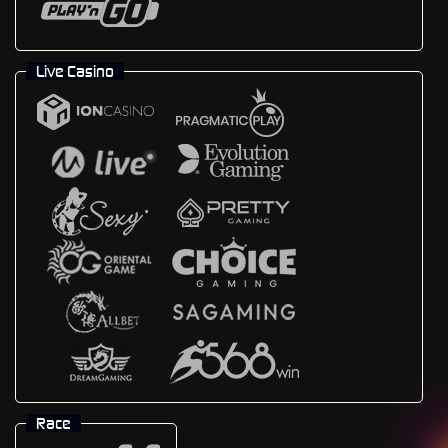
Live Casino
Race