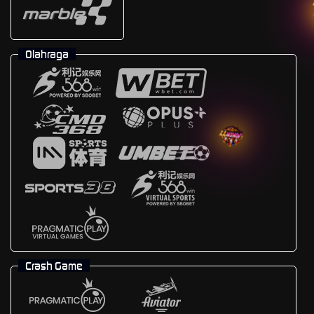
Olahraga
Crash Game