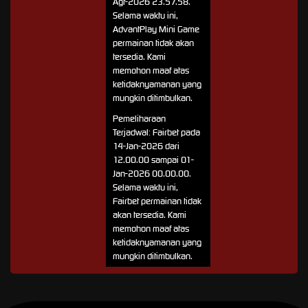
Agt-2026 23.57.58.
Selama waktu ini,
AdvantPlay Mini Game
permainan tidak akan
tersedia. Kami
memohon maaf atas
ketidaknyamanan yang
mungkin ditimbulkan.
Pemeliharaan
Terjadwal: Fairbet pada
14-Jan-2026 dari
12.00.00 sampai 01-
Jan-2026 00.00.00.
Selama waktu ini,
Fairbet permainan tidak
akan tersedia. Kami
memohon maaf atas
ketidaknyamanan yang
mungkin ditimbulkan.