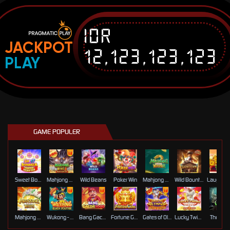
IDR
JACKPOT
12,123,123,123
PLAY
GAME POPULER
Sweet Bonanza Super Scatter
Mahjong Wins 3 – Black Scatter
Wild Beans
Poker Win
Mahjong Ways 2
Wild Bounty Showdown
Mahjong Ways
Wukong - Black Scatter
Bang Gacor 1000
Fortune Gems
Gates of Olympus Super Scatter
Lucky Twins Nexus
The Cryp