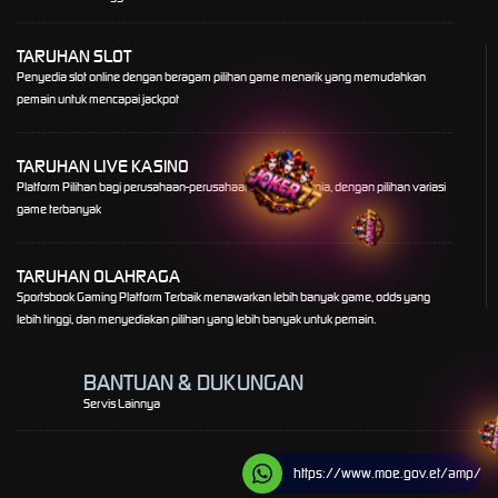
TARUHAN SLOT
Penyedia slot online dengan beragam pilihan game menarik yang memudahkan
pemain untuk mencapai jackpot
TARUHAN LIVE KASINO
Platform Pilihan bagi perusahaan-perusahaan terbaik di dunia, dengan pilihan variasi
game terbanyak
TARUHAN OLAHRAGA
Sportsbook Gaming Platform Terbaik menawarkan lebih banyak game, odds yang
lebih tinggi, dan menyediakan pilihan yang lebih banyak untuk pemain.
BANTUAN & DUKUNGAN
Servis Lainnya
https://www.moe.gov.et/amp/