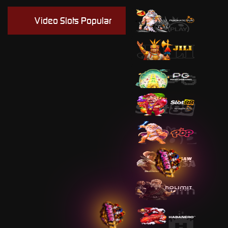
Video Slots Popular