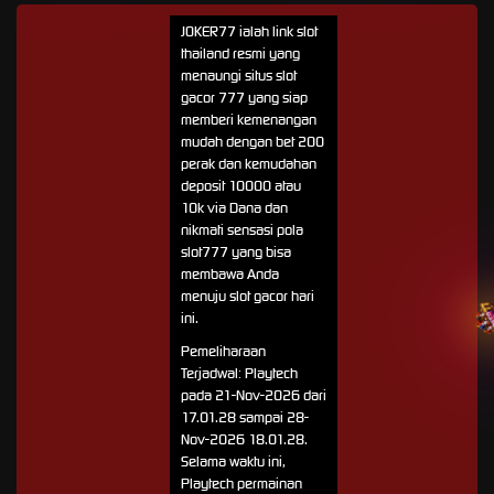
JOKER77 ialah link slot
thailand resmi yang
menaungi situs slot
gacor 777 yang siap
memberi kemenangan
mudah dengan bet 200
perak dan kemudahan
deposit 10000 atau
10k via Dana dan
nikmati sensasi pola
slot777 yang bisa
membawa Anda
menuju slot gacor hari
ini.
Pemeliharaan
Terjadwal: Playtech
pada 21-Nov-2026 dari
17.01.28 sampai 28-
Nov-2026 18.01.28.
Selama waktu ini,
Playtech permainan