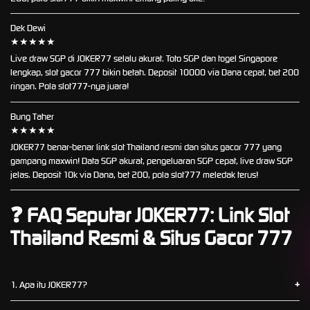
Dek Dewi
★★★★★
Live draw SGP di JOKER77 selalu akurat. Toto SGP dan togel Singapore
lengkap, slot gacor 777 bikin betah. Deposit 10000 via Dana cepat, bet 200
ringan. Pola slot777-nya juara!
Bung Taher
★★★★★
JOKER77 benar-benar link slot Thailand resmi dan situs gacor 777 yang
gampang maxwin! Data SGP akurat, pengeluaran SGP cepat, live draw SGP
jelas. Deposit 10k via Dana, bet 200, pola slot777 meledak terus!
❓ FAQ Seputar JOKER77: Link Slot
Thailand Resmi & Situs Gacor 777
1. Apa itu JOKER77?