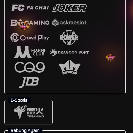
E-Sports
Sabung Ayam