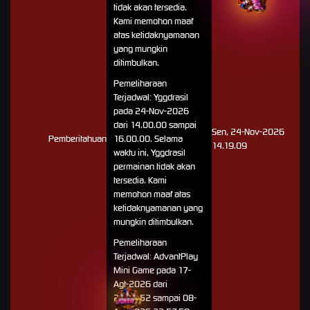
tidak akan tersedia.
Kami memohon maaf
atas ketidaknyamanan
yang mungkin
ditimbulkan.
Pemeliharaan
Terjadwal: Yggdrasil
pada 24-Nov-2026
dari 14.00.00 sampai
Sen, 24-Nov-2026
Pemberitahuan
16.00.00. Selama
14.19.09
waktu ini, Yggdrasil
permainan tidak akan
tersedia. Kami
memohon maaf atas
ketidaknyamanan yang
mungkin ditimbulkan.
Pemeliharaan
Terjadwal: AdvantPlay
Mini Game pada 17-
Agt-2026 dari
20.02.52 sampai 08-