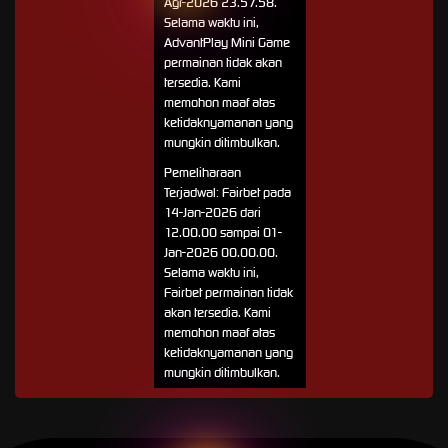
Agt-2026 23.57.58.
Selama waktu ini,
AdvantPlay Mini Game
permainan tidak akan
tersedia. Kami
memohon maaf atas
ketidaknyamanan yang
mungkin ditimbulkan.
Pemeliharaan
Terjadwal: Fairbet pada
14-Jan-2026 dari
12.00.00 sampai 01-
Jan-2026 00.00.00.
Selama waktu ini,
Fairbet permainan tidak
akan tersedia. Kami
memohon maaf atas
ketidaknyamanan yang
mungkin ditimbulkan.