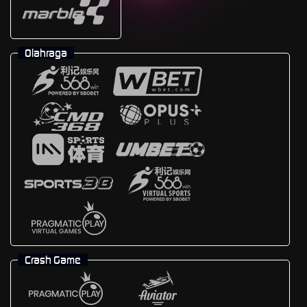
Olahraga
Crash Game