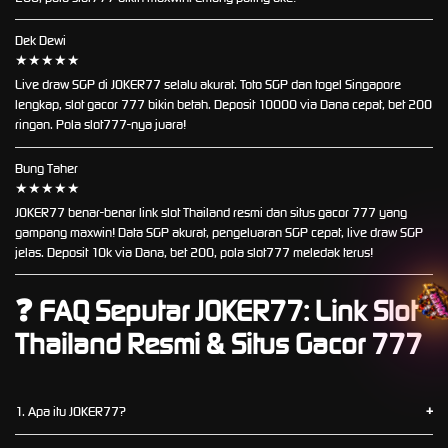
Dek Dewi
★★★★★
Live draw SGP di JOKER77 selalu akurat. Toto SGP dan togel Singapore
lengkap, slot gacor 777 bikin betah. Deposit 10000 via Dana cepat, bet 200
ringan. Pola slot777-nya juara!
Bung Taher
★★★★★
JOKER77 benar-benar link slot Thailand resmi dan situs gacor 777 yang
gampang maxwin! Data SGP akurat, pengeluaran SGP cepat, live draw SGP
jelas. Deposit 10k via Dana, bet 200, pola slot777 meledak terus!
❓ FAQ Seputar JOKER77: Link Slot
Thailand Resmi & Situs Gacor 777
1. Apa itu JOKER77?