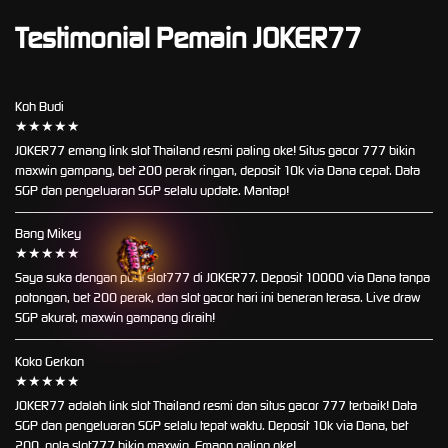
Testimonial Pemain JOKER77
Koh Budi
★★★★★
JOKER77 emang link slot Thailand resmi paling oke! Situs gacor 777 bikin
maxwin gampang, bet 200 perak ringan, deposit 10k via Dana cepat. Data
SGP dan pengeluaran SGP selalu update. Mantap!
Bang Mikey
★★★★★
Saya suka dengan pola slot777 di JOKER77. Deposit 10000 via Dana tanpa
potongan, bet 200 perak, dan slot gacor hari ini beneran terasa. Live draw
SGP akurat, maxwin gampang diraih!
Koko Gerkon
★★★★★
JOKER77 adalah link slot Thailand resmi dan situs gacor 777 terbaik! Data
SGP dan pengeluaran SGP selalu tepat waktu. Deposit 10k via Dana, bet
200, pola slot777 bikin maxwin. Emang paling oke!