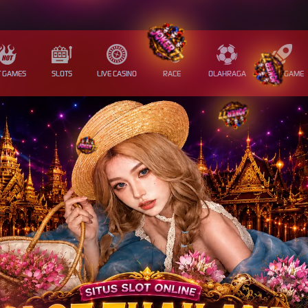
T GAMES
SLOTS
LIVE CASINO
RACE
OLAHRAGA
CRASH GAME