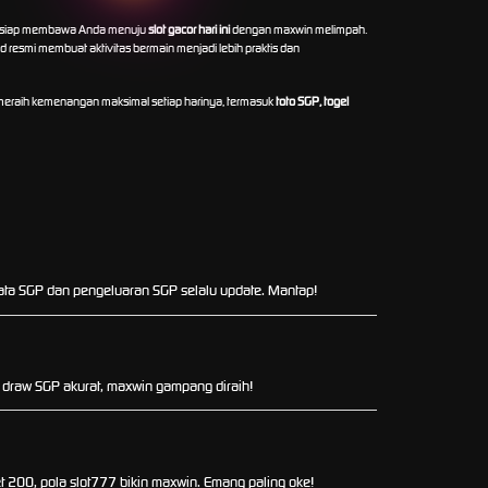
siap membawa Anda menuju
slot gacor hari ini
dengan maxwin melimpah.
nd resmi membuat aktivitas bermain menjadi lebih praktis dan
 meraih kemenangan maksimal setiap harinya, termasuk
toto SGP, togel
Data SGP dan pengeluaran SGP selalu update. Mantap!
e draw SGP akurat, maxwin gampang diraih!
et 200, pola slot777 bikin maxwin. Emang paling oke!