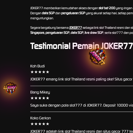
JOKER77 memberikan kemudahan akses dengan
slot bet 200
yang ringan
Dengan
data SGP
dan
pengeluaran SGP
yang akurat setiap hari, setiap pe
menguntungkan.
Segera bergabung bersama
JOKER77
sebagai link slot Thailand resmi d
Singapore, pengeluaran SGP, data SGP, live draw SGP
, serta slot777 dan p
Testimonial Pemain JOKER7
Koh Budi
★★★★★
JOKER77 emang link slot Thailand resmi paling oke! Situs gac
Bang Mikey
★★★★★
Saya suka dengan pola slot777 di JOKER77. Deposit 10000 via 
Koko Gerkon
★★★★★
JOKER77 adalah link slot Thailand resmi dan situs gacor 777 t