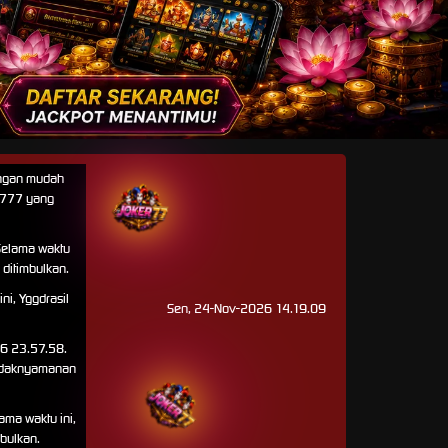
nangan mudah
ot777 yang
Selama waktu
ditimbulkan.
i, Yggdrasil
Sen, 24-Nov-2026 14.19.09
26 23.57.58.
tidaknyamanan
ma waktu ini,
bulkan.