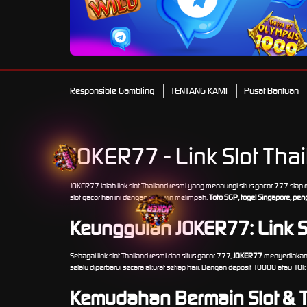
Responsible Gambling
TENTANG KAMI
Pusat Bantuan
JOKER77 - Link Slot Th
JOKER77 ialah link slot Thailand resmi yang menaungi situs gacor 777 
slot gacor hari ini dengan maxwin melimpah.
Toto SGP, togel Singapore, pen
Keunggulan JOKER77: Link Sl
Sebagai link slot Thailand resmi dan situs gacor 777,
JOKER77
menyediakan
selalu diperbarui secara akurat setiap hari. Dengan deposit 10000 atau 10
Kemudahan Bermain Slot & T