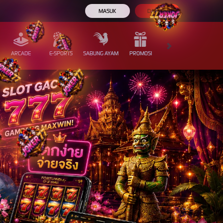
MASUK
DAFTAR
ARCADE
E-SPORTS
SABUNG AYAM
PROMOSI