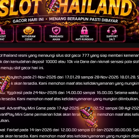
slot thailand resmi yang menaungi situs slot gacor 777 yang siap memberi keme
k dan kemudahan deposit 10000 atau 10k via Dana dan nikmati sensasi pola sl
nuju slot gacor hari ini.
wal: Playtech pada 21-Nov-2026 dari 17.01.28 sampai 28-Nov-2026 18.01.28. 
inan tidak akan tersedia. Kami memohon maaf atas ketidaknyamanan yang mungkin 
wal: Yggdrasil pada 24-Nov-2026 dari 14.00.00 sampai 16.00.00. Selama waktu in
n tersedia. Kami memohon maaf atas ketidaknyamanan yang mungkin ditimbulkan.
wal: AdvantPlay Mini Game pada 17-Agt-2026 dari 20.02.52 sampai 08-Agt-20
dvantPlay Mini Game permainan tidak akan tersedia. Kami memohon maaf atas ke
ulkan.
wal: Fairbet pada 14-Jan-2026 dari 12.00.00 sampai 01-Jan-2026 00.00.00. Sela
idak akan tersedia. Kami memohon maaf atas ketidaknyamanan yang mungkin ditim