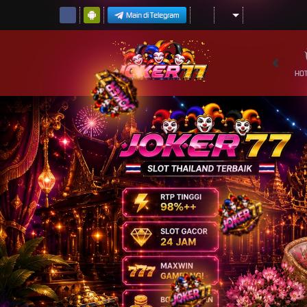
Main di Telegram
HO