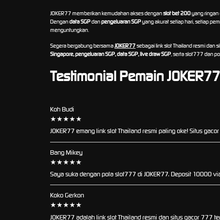
JOKER77 memberikan kemudahan akses dengan
slot bet 200
yang ringan
Dengan
data SGP
dan
pengeluaran SGP
yang akurat setiap hari, setiap pe
menguntungkan.
Segera bergabung bersama
JOKER77
sebagai link slot Thailand resmi d
Singapore, pengeluaran SGP, data SGP, live draw SGP
, serta slot777 dan p
Testimonial Pemain JOKER7
Koh Budi
★★★★★
JOKER77 emang link slot Thailand resmi paling oke! Situs gac
Bang Mikey
★★★★★
Saya suka dengan pola slot777 di JOKER77. Deposit 10000 via 
Koko Gerkon
★★★★★
JOKER77 adalah link slot Thailand resmi dan situs gacor 777 t