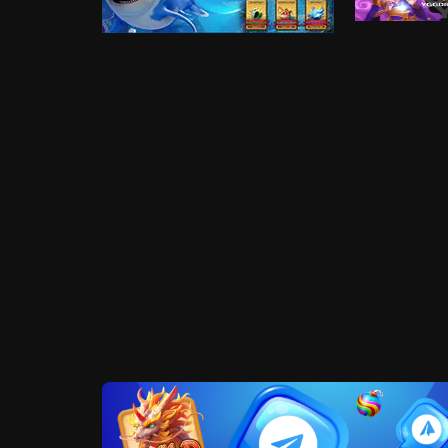
pilla****i
IDR
4,413,450.00
Starlight Princess Super Scatter
sae****9
IDR
4,003,200.00
Mahjong Wins 3 – Black Scatter
sae****9
IDR
3,881,600.00
Mahjong Wins 3 – Black Scatter
sae****9
IDR
3,590,300.00
Mahjong Wins 3 – Black Scatter
pilla****i
IDR
3,440,750.00
Starlight Princess Super Scatter