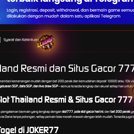
Syarat dan Ketentuan
ailand Resmi dan Situs Gacor 
siap memberi kemenangan mudah dengan bet 200 perak dan kemudahan deposit 10000 atau 10k v
geluaran SGP, data SGP, dan live draw SGP
—semua tersedia lengkap dan akurat setiap hari untu
ot Thailand Resmi & Situs Gacor 777
 pengalaman bermain yang lengkap dengan
slot777
,
pola slot gacor hari ini
, dan
bet 200 perak
ya
k via Dana tanpa potongan, setiap pemain bisa meraih maxwin dengan lebih mudah. Tersedia juga be
ogel di JOKER77