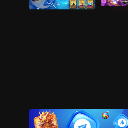
pilla****i
IDR
4,413,450.00
Starlight Princess Super Scatter
sae****9
IDR
4,003,200.00
Mahjong Wins 3 – Black Scatter
sae****9
IDR
3,881,600.00
Mahjong Wins 3 – Black Scatter
sae****9
IDR
3,590,300.00
Mahjong Wins 3 – Black Scatter
pilla****i
IDR
3,440,750.00
Starlight Princess Super Scatter