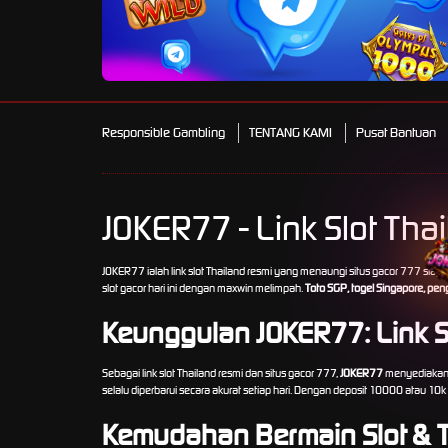
Responsible Gambling
TENTANG KAMI
Pusat Bantuan
JOKER77 - Link Slot Th
JOKER77 ialah link slot Thailand resmi yang menaungi situs gacor 777 
slot gacor hari ini dengan maxwin melimpah.
Toto SGP, togel Singapore, pen
Keunggulan JOKER77: Link Sl
Sebagai link slot Thailand resmi dan situs gacor 777,
JOKER77
menyediakan
selalu diperbarui secara akurat setiap hari. Dengan deposit 10000 atau 10
Kemudahan Bermain Slot & T