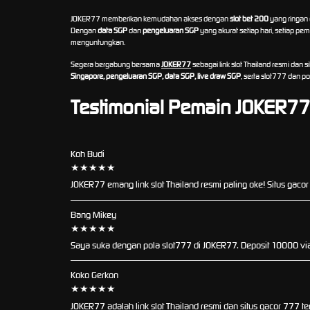
JOKER77 memberikan kemudahan akses dengan
slot bet 200
yang ringan
Dengan
data SGP
dan
pengeluaran SGP
yang akurat setiap hari, setiap pe
menguntungkan.
Segera bergabung bersama
JOKER77
sebagai link slot Thailand resmi d
Singapore, pengeluaran SGP, data SGP, live draw SGP
, serta slot777 dan p
Testimonial Pemain JOKER7
Koh Budi
★★★★★
JOKER77 emang link slot Thailand resmi paling oke! Situs gac
Bang Mikey
★★★★★
Saya suka dengan pola slot777 di JOKER77. Deposit 10000 via 
Koko Gerkon
★★★★★
JOKER77 adalah link slot Thailand resmi dan situs gacor 777 t