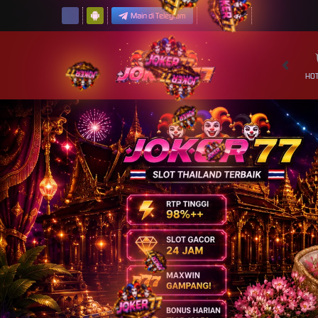
Main di Telegram
HO