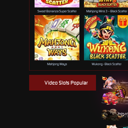
Sweet Bonanza Super Scatter
Mahjong Wins 3 – Black Scatter
Mahjong Ways
Wukong - Black Scatter
Video Slots Popular