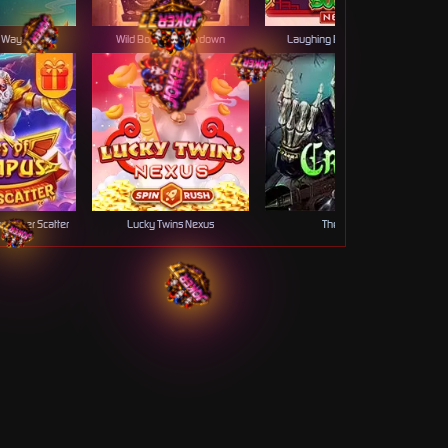
 Ways 2
Wild Bounty Showdown
Laughing Buddha Nexus
s Super Scatter
Lucky Twins Nexus
The Crypt