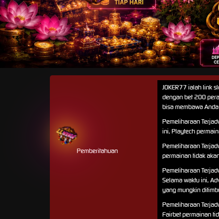
JOKER77 ialah link 
dengan bet 200 pera
bisa membawa Anda me
Pemeliharaan Terjad
ini, Playtech perma
Pemeliharaan Terjad
Pemberitahuan
permainan tidak aka
Pemeliharaan Terjad
Selama waktu ini, A
yang mungkin ditimb
Pemeliharaan Terjad
Fairbet permainan t