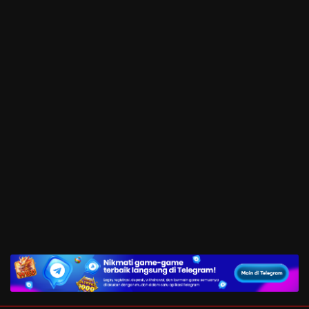
J
P
A