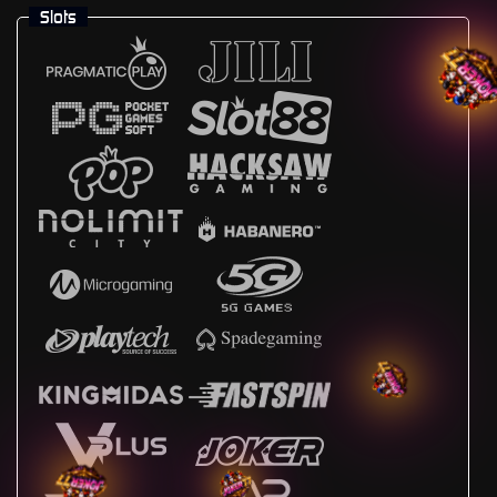
Slots