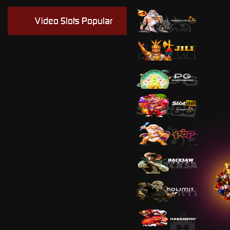
Video Slots Popular