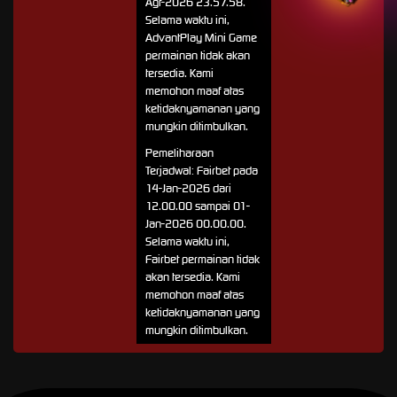
Agt-2026 23.57.58.
Selama waktu ini,
AdvantPlay Mini Game
permainan tidak akan
tersedia. Kami
memohon maaf atas
ketidaknyamanan yang
mungkin ditimbulkan.
Pemeliharaan
Terjadwal: Fairbet pada
14-Jan-2026 dari
12.00.00 sampai 01-
Jan-2026 00.00.00.
Selama waktu ini,
Fairbet permainan tidak
akan tersedia. Kami
memohon maaf atas
ketidaknyamanan yang
mungkin ditimbulkan.