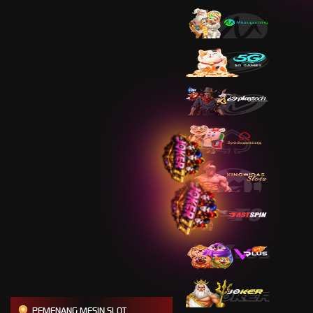
PEMENANG MESIN SLOT