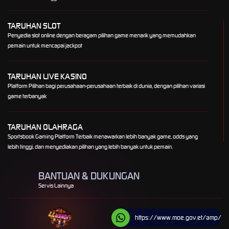
TARUHAN SLOT
Penyedia slot online dengan beragam pilihan game menarik yang memudahkan
pemain untuk mencapai jackpot
TARUHAN LIVE KASINO
Platform Pilihan bagi perusahaan-perusahaan terbaik di dunia, dengan pilihan variasi
game terbanyak
TARUHAN OLAHRAGA
Sportsbook Gaming Platform Terbaik menawarkan lebih banyak game, odds yang
lebih tinggi, dan menyediakan pilihan yang lebih banyak untuk pemain.
BANTUAN & DUKUNGAN
Servis Lainnya
https://www.moe.gov.et/amp/