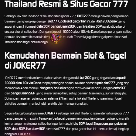
Thailand Resmi & Situs Gacor 777
Sebagai link slot Thailand resmi dan situs gacor 777,
JOKER77
menyediakan pengalaman
bermain yang lengkap dengan
slot777
,
pola slot gacor hari ini
, dan
bet 200 perak
yang
super ringan. Informasi
data SGP
,
pengeluaran SGP
, dan
live draw SGP
selalu diperbarui
secara akurat setiap hari. Dengan deposit 10000 atau 10k via Dana tanpa potongan, setiap
pemain bisa meraih maxwin dengan lebih mudah. Tersedia juga berbagai permainan slot
Thailand dan togel seru lainnya.
Kemudahan Bermain Slot & Togel
di JOKER77
JOKER77 memberikan kemudahan akses dengan
slot bet 200
yang ringan dan
deposit
10000 atau 10k via Dana
tanpa potongan admin! Nikmati sensasi
pola slot777
yang siap
membawa Anda menuju
slot gacor hari ini
dengan maxwin melimpah. Dengan
data SGP
dan
pengeluaran SGP
yang akurat setiap hari, setiap pemain bisa menyusun strategi jitu.
Dukungan layanan pelanggan selama 24 jam serta link slot Thailand resmi membuat
aktivitas bermain menjadi lebih praktis dan menguntungkan.
Segera bergabung bersama
JOKER77
sebagai link slot Thailand resmi dan situs gacor 777
yang gampang maxwin. Temukan berbagai permainan unggulan dengan peluang meraih
kemenangan maksimal setiap harinya, termasuk
toto SGP, togel Singapore, pengeluaran
SGP, data SGP, live draw SGP
, serta slot777 dan pola gacor hari ini—semua tersaji lengkap
hanya di JOKER77!