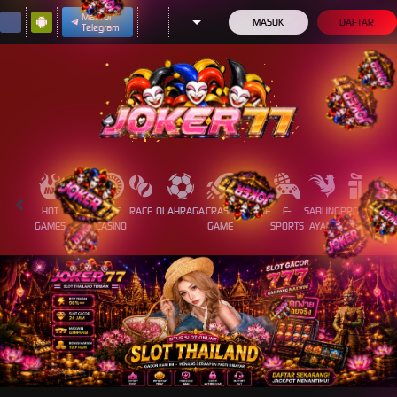
Main di
MASUK
DAFTAR
Telegram
HOT
SLOTS
LIVE
RACE
OLAHRAGA
CRASH
ARCADE
E-
SABUNG
PROMOSI
GAMES
CASINO
GAME
SPORTS
AYAM