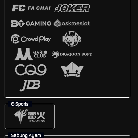
E-Sports
Sabung Ayam