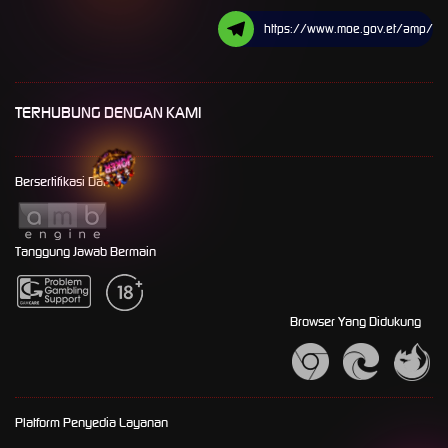
https://www.moe.gov.et/amp/
TERHUBUNG DENGAN KAMI
Bersertifikasi Dari
Tanggung Jawab Bermain
Browser Yang Didukung
Platform Penyedia Layanan