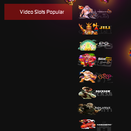
Video Slots Popular