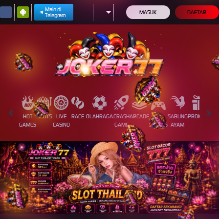
Main di
MASUK
DAFTAR
Telegram
HOT
SLOTS
LIVE
RACE
OLAHRAGA
CRASH
ARCADE
E-
SABUNG
PROMOSI
GAMES
CASINO
GAME
SPORTS
AYAM