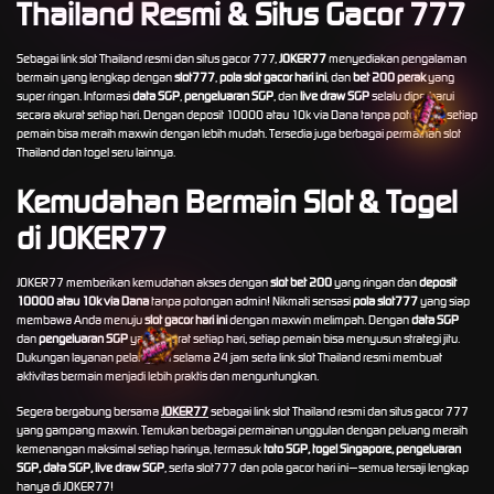
Thailand Resmi & Situs Gacor 777
Sebagai link slot Thailand resmi dan situs gacor 777,
JOKER77
menyediakan pengalaman
bermain yang lengkap dengan
slot777
,
pola slot gacor hari ini
, dan
bet 200 perak
yang
super ringan. Informasi
data SGP
,
pengeluaran SGP
, dan
live draw SGP
selalu diperbarui
secara akurat setiap hari. Dengan deposit 10000 atau 10k via Dana tanpa potongan, setiap
pemain bisa meraih maxwin dengan lebih mudah. Tersedia juga berbagai permainan slot
Thailand dan togel seru lainnya.
Kemudahan Bermain Slot & Togel
di JOKER77
JOKER77 memberikan kemudahan akses dengan
slot bet 200
yang ringan dan
deposit
10000 atau 10k via Dana
tanpa potongan admin! Nikmati sensasi
pola slot777
yang siap
membawa Anda menuju
slot gacor hari ini
dengan maxwin melimpah. Dengan
data SGP
dan
pengeluaran SGP
yang akurat setiap hari, setiap pemain bisa menyusun strategi jitu.
Dukungan layanan pelanggan selama 24 jam serta link slot Thailand resmi membuat
aktivitas bermain menjadi lebih praktis dan menguntungkan.
Segera bergabung bersama
JOKER77
sebagai link slot Thailand resmi dan situs gacor 777
yang gampang maxwin. Temukan berbagai permainan unggulan dengan peluang meraih
kemenangan maksimal setiap harinya, termasuk
toto SGP, togel Singapore, pengeluaran
SGP, data SGP, live draw SGP
, serta slot777 dan pola gacor hari ini—semua tersaji lengkap
hanya di JOKER77!