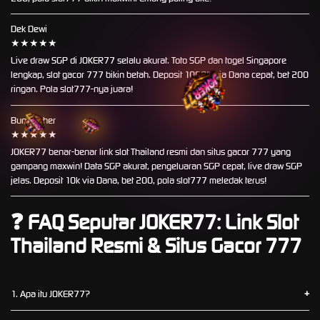
Dek Dewi
★★★★★
Live draw SGP di JOKER77 selalu akurat. Toto SGP dan togel Singapore
lengkap, slot gacor 777 bikin betah. Deposit 10000 via Dana cepat, bet 200
ringan. Pola slot777-nya juara!
Bung Taher
★★★★★
JOKER77 benar-benar link slot Thailand resmi dan situs gacor 777 yang
gampang maxwin! Data SGP akurat, pengeluaran SGP cepat, live draw SGP
jelas. Deposit 10k via Dana, bet 200, pola slot777 meledak terus!
❓ FAQ Seputar JOKER77: Link Slot
Thailand Resmi & Situs Gacor 777
1. Apa itu JOKER77?