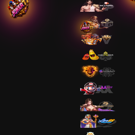
pilla****i
IDR
4,413,450.00
Starlight Princess Super Scatter
sae****9
IDR
4,003,200.00
Mahjong Wins 3 – Black
Scatter
sae****9
IDR
3,881,600.00
Mahjong Wins 3 – Black
Scatter
sae****9
IDR
3,590,300.00
Mahjong Wins 3 – Black
Scatter
pilla****i
IDR
3,440,750.00
Starlight Princess Super Scatter