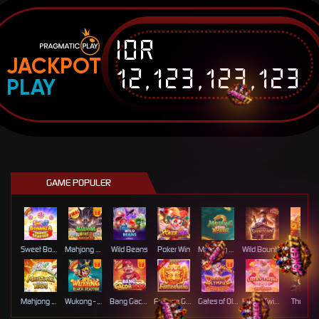
IDR
JACKPOT
12,123,123,123
PLAY
GAME POPULER
Sweet Bonanza Super Scatter
Mahjong Wins 3 – Black Scatter
Wild Beans
Poker Win
Mahjong Ways 2
Wild Bounty Showdown
Mahjong Ways
Wukong - Black Scatter
Bang Gacor 1000
Fortune Gems
Gates of Olympus Super Scatter
Lucky Twins Nexus
The Cryp