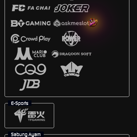
E-Sports
Sabung Ayam