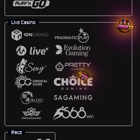
Live Casino
Race