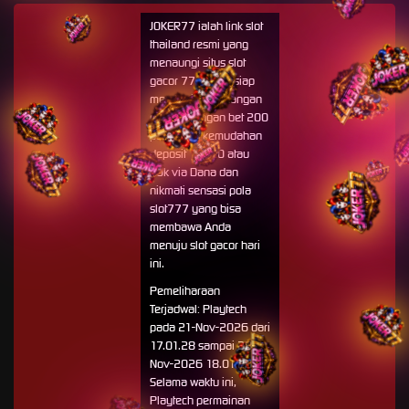
JOKER77 ialah link slot
thailand resmi yang
menaungi situs slot
gacor 777 yang siap
memberi kemenangan
mudah dengan bet 200
perak dan kemudahan
deposit 10000 atau
10k via Dana dan
nikmati sensasi pola
slot777 yang bisa
membawa Anda
menuju slot gacor hari
ini.
Pemeliharaan
Terjadwal: Playtech
pada 21-Nov-2026 dari
17.01.28 sampai 28-
Nov-2026 18.01.28.
Selama waktu ini,
Playtech permainan