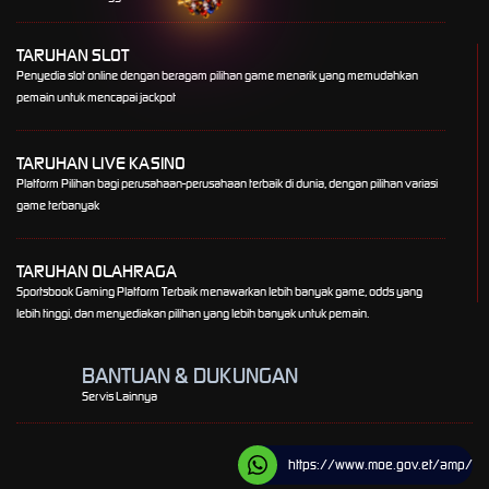
TARUHAN SLOT
Penyedia slot online dengan beragam pilihan game menarik yang memudahkan
pemain untuk mencapai jackpot
TARUHAN LIVE KASINO
Platform Pilihan bagi perusahaan-perusahaan terbaik di dunia, dengan pilihan variasi
game terbanyak
TARUHAN OLAHRAGA
Sportsbook Gaming Platform Terbaik menawarkan lebih banyak game, odds yang
lebih tinggi, dan menyediakan pilihan yang lebih banyak untuk pemain.
BANTUAN & DUKUNGAN
Servis Lainnya
https://www.moe.gov.et/amp/