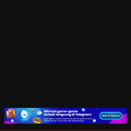
J
P
A