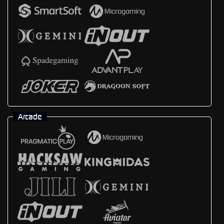
Arcade