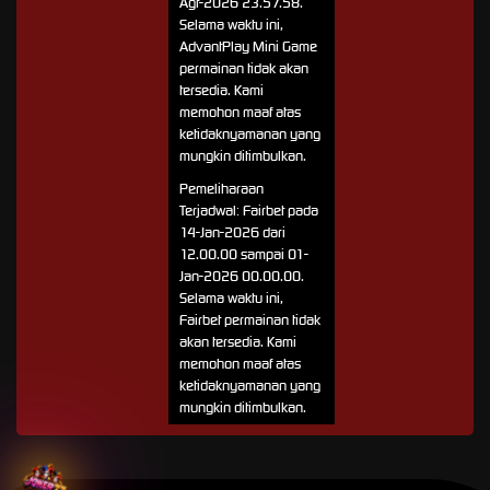
Agt-2026 23.57.58.
Selama waktu ini,
AdvantPlay Mini Game
permainan tidak akan
tersedia. Kami
memohon maaf atas
ketidaknyamanan yang
mungkin ditimbulkan.
Pemeliharaan
Terjadwal: Fairbet pada
14-Jan-2026 dari
12.00.00 sampai 01-
Jan-2026 00.00.00.
Selama waktu ini,
Fairbet permainan tidak
akan tersedia. Kami
memohon maaf atas
ketidaknyamanan yang
mungkin ditimbulkan.