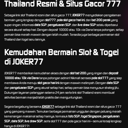
Thailand Resmi & Situs Gacor 777
Sebagai link slot Thailand resmi dan situs gacor 777,
JOKER77
menyediakan pengalaman
bermain yang lengkap dengan
slot777
,
pola slot gacor hari ini
, dan
bet 200 perak
yang
super ringan. Informasi
data SGP
,
pengeluaran SGP
, dan
live draw SGP
selalu diperbarui
secara akurat setiap hari. Dengan deposit 10000 atau 10k via Dana tanpa potongan, setiap
pemain bisa meraih maxwin dengan lebih mudah. Tersedia juga berbagai permainan slot
Thailand dan togel seru lainnya.
Kemudahan Bermain Slot & Togel
di JOKER77
JOKER77 memberikan kemudahan akses dengan
slot bet 200
yang ringan dan
deposit
10000 atau 10k via Dana
tanpa potongan admin! Nikmati sensasi
pola slot777
yang siap
membawa Anda menuju
slot gacor hari ini
dengan maxwin melimpah. Dengan
data SGP
dan
pengeluaran SGP
yang akurat setiap hari, setiap pemain bisa menyusun strategi jitu.
Dukungan layanan pelanggan selama 24 jam serta link slot Thailand resmi membuat
aktivitas bermain menjadi lebih praktis dan menguntungkan.
Segera bergabung bersama
JOKER77
sebagai link slot Thailand resmi dan situs gacor 777
yang gampang maxwin. Temukan berbagai permainan unggulan dengan peluang meraih
kemenangan maksimal setiap harinya, termasuk
toto SGP, togel Singapore, pengeluaran
SGP, data SGP, live draw SGP
, serta slot777 dan pola gacor hari ini—semua tersaji lengkap
hanya di JOKER77!