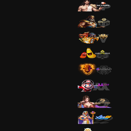
pilla****i
IDR
4,413,450.00
Starlight Princess Super Scatter
sae****9
IDR
4,003,200.00
Mahjong Wins 3 – Black
Scatter
sae****9
IDR
3,881,600.00
Mahjong Wins 3 – Black
Scatter
sae****9
IDR
3,590,300.00
Mahjong Wins 3 – Black
Scatter
pilla****i
IDR
3,440,750.00
Starlight Princess Super Scatter