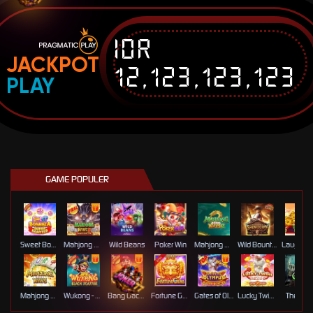
IDR
JACKPOT
12,123,123,123
PLAY
GAME POPULER
Sweet Bonanza Super Scatter
Mahjong Wins 3 – Black Scatter
Wild Beans
Poker Win
Mahjong Ways 2
Wild Bounty Showdown
Mahjong Ways
Wukong - Black Scatter
Bang Gacor 1000
Fortune Gems
Gates of Olympus Super Scatter
Lucky Twins Nexus
The Cryp