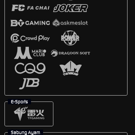
E-Sports
Sabung Ayam