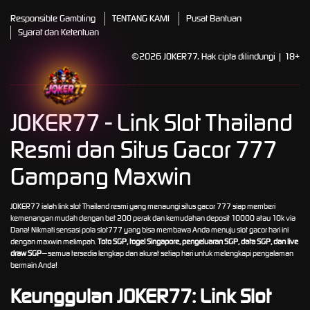
Responsible Gambling
TENTANG KAMI
Pusat Bantuan
Syarat dan Ketentuan
©2026 JOKER77. Hak cipta dilindungi | 18+
JOKER77 - Link Slot Thailand
Resmi dan Situs Gacor 777
Gampang Maxwin
JOKER77 ialah link slot Thailand resmi yang menaungi situs gacor 777 siap memberi
kemenangan mudah dengan bet 200 perak dan kemudahan deposit 10000 atau 10k via
Dana! Nikmati sensasi pola slot777 yang bisa membawa Anda menuju slot gacor hari ini
dengan maxwin melimpah.
Toto SGP, togel Singapore, pengeluaran SGP, data SGP, dan live
draw SGP
—semua tersedia lengkap dan akurat setiap hari untuk melengkapi pengalaman
bermain Anda!
Keunggulan JOKER77: Link Slot