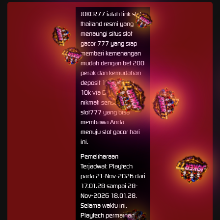
JOKER77 ialah link slot
thailand resmi yang
menaungi situs slot
gacor 777 yang siap
memberi kemenangan
mudah dengan bet 200
perak dan kemudahan
deposit 10000 atau
10k via Dana dan
nikmati sensasi pola
slot777 yang bisa
membawa Anda
menuju slot gacor hari
ini.
Pemeliharaan
Terjadwal: Playtech
pada 21-Nov-2026 dari
17.01.28 sampai 28-
Nov-2026 18.01.28.
Selama waktu ini,
Playtech permainan