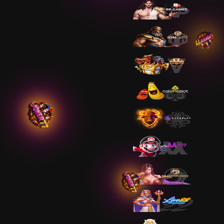
pilla****i
IDR
4,413,450.00
Starlight Princess Super Scatter
sae****9
IDR
4,003,200.00
Mahjong Wins 3 – Black
Scatter
sae****9
IDR
3,881,600.00
Mahjong Wins 3 – Black
Scatter
sae****9
IDR
3,590,300.00
Mahjong Wins 3 – Black
Scatter
pilla****i
IDR
3,440,750.00
Starlight Princess Super Scatter