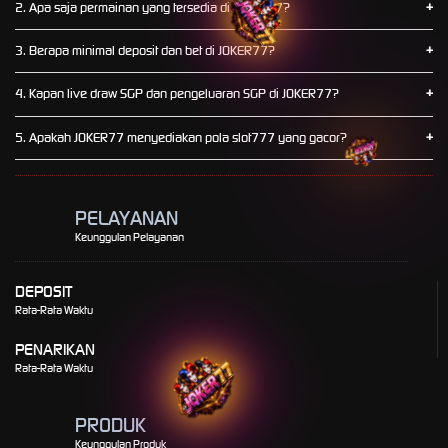
2. Apa saja permainan yang tersedia di JOKER77?
3. Berapa minimal deposit dan bet di JOKER77?
4. Kapan live draw SGP dan pengeluaran SGP di JOKER77?
5. Apakah JOKER77 menyediakan pola slot777 yang gacor?
PELAYANAN
Keunggulan Pelayanan
DEPOSIT
Rata-Rata Waktu
PENARIKAN
Rata-Rata Waktu
PRODUK
Keunggulan Produk