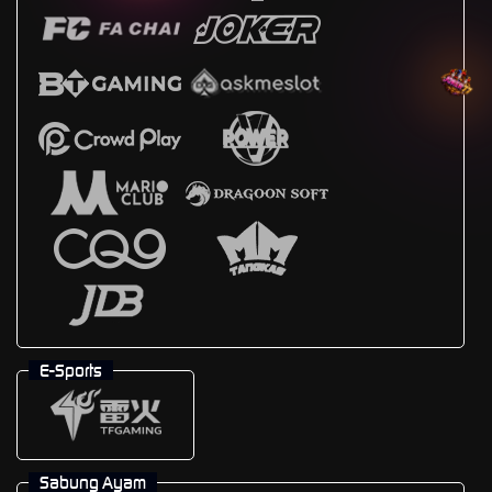
E-Sports
Sabung Ayam