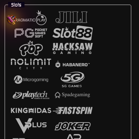
Slots