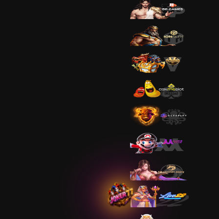
pilla****i
IDR
4,413,450.00
Starlight Princess Super Scatter
sae****9
IDR
4,003,200.00
Mahjong Wins 3 – Black
Scatter
sae****9
IDR
3,881,600.00
Mahjong Wins 3 – Black
Scatter
sae****9
IDR
3,590,300.00
Mahjong Wins 3 – Black
Scatter
pilla****i
IDR
3,440,750.00
Starlight Princess Super Scatter