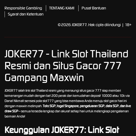
Responsible Gambling
TENTANG KAMI
Pusat Bantuan
Syarat dan Ketentuan
©2026 JOKER77. Hak cipta dilindungi | 18+
JOKER77 - Link Slot Thailand
Resmi dan Situs Gacor 777
Gampang Maxwin
JOKER77 ialah link slot Thailand resmi yang menaungi situs gacor 777 siap memberi
kemenangan mudah dengan bet 200 perak dan kemudahan deposit 10000 atau 10k via
Dana! Nikmati sensasi pola slot777 yang bisa membawa Anda menuju slot gacor hari ini
dengan maxwin melimpah.
Toto SGP, togel Singapore, pengeluaran SGP, data SGP, dan live
draw SGP
—semua tersedia lengkap dan akurat setiap hari untuk melengkapi pengalaman
bermain Anda!
Keunggulan JOKER77: Link Slot