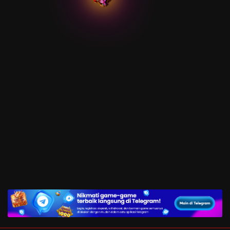
J
P
A