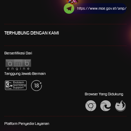
https://www.moe.gov.et/amp/
TERHUBUNG DENGAN KAMI
Bersertifikasi Dari
Tanggung Jawab Bermain
Browser Yang Didukung
Platform Penyedia Layanan