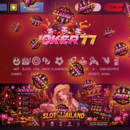
Main di
MASUK
DAFTAR
Telegram
HOT
SLOTS
LIVE
RACE
OLAHRAGA
CRASH
ARCADE
E-
SABUNG
PROMOSI
GAMES
CASINO
GAME
SPORTS
AYAM