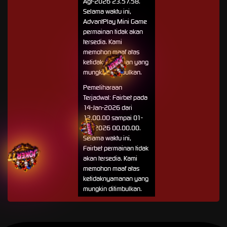
Agt-2026 23.57.58.
Selama waktu ini,
AdvantPlay Mini Game
permainan tidak akan
tersedia. Kami
memohon maaf atas
ketidaknyamanan yang
mungkin ditimbulkan.
Pemeliharaan
Terjadwal: Fairbet pada
14-Jan-2026 dari
12.00.00 sampai 01-
Jan-2026 00.00.00.
Selama waktu ini,
Fairbet permainan tidak
akan tersedia. Kami
memohon maaf atas
ketidaknyamanan yang
mungkin ditimbulkan.