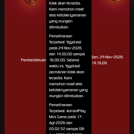
tidak akan tersedia.
Kami memohon maaf
atas ketidaknyamanan
yang mungkin
ditimbulkan.
Pemeliharaan
Terjadwal: Yggdrasil
pada 24-Nov-2026
dari 14.00.00 sampai
Sen, 24-Nov-2026
Pemberitahuan
16.00.00. Selama
14.19.09
waktu ini, Yggdrasil
permainan tidak akan
tersedia. Kami
memohon maaf atas
ketidaknyamanan yang
mungkin ditimbulkan.
Pemeliharaan
Terjadwal: AdvantPlay
Mini Game pada 17-
Agt-2026 dari
20.02.52 sampai 08-