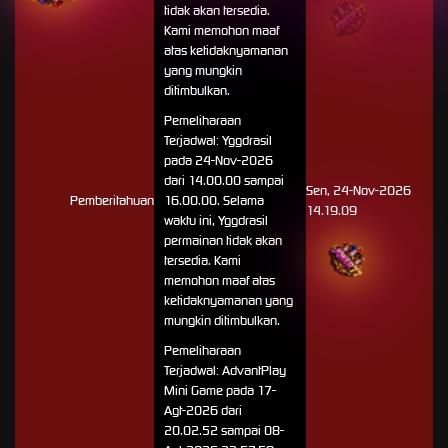
tidak akan tersedia.
Kami memohon maaf
atas ketidaknyamanan
yang mungkin
ditimbulkan.
Pemeliharaan
Terjadwal: Yggdrasil
pada 24-Nov-2026
dari 14.00.00 sampai
Sen, 24-Nov-2026
Pemberitahuan
16.00.00. Selama
14.19.09
waktu ini, Yggdrasil
permainan tidak akan
tersedia. Kami
memohon maaf atas
ketidaknyamanan yang
mungkin ditimbulkan.
Pemeliharaan
Terjadwal: AdvantPlay
Mini Game pada 17-
Agt-2026 dari
20.02.52 sampai 08-