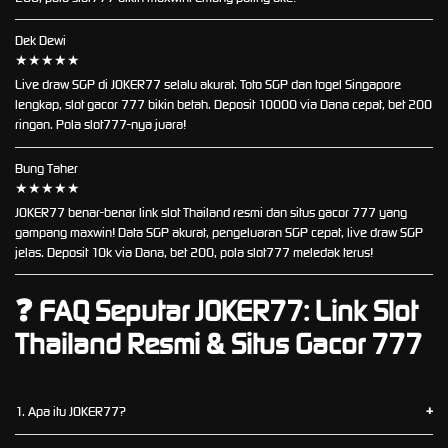
Dek Dewi
★★★★★
Live draw SGP di JOKER77 selalu akurat. Toto SGP dan togel Singapore
lengkap, slot gacor 777 bikin betah. Deposit 10000 via Dana cepat, bet 200
ringan. Pola slot777-nya juara!
Bung Taher
★★★★★
JOKER77 benar-benar link slot Thailand resmi dan situs gacor 777 yang
gampang maxwin! Data SGP akurat, pengeluaran SGP cepat, live draw SGP
jelas. Deposit 10k via Dana, bet 200, pola slot777 meledak terus!
❓ FAQ Seputar JOKER77: Link Slot
Thailand Resmi & Situs Gacor 777
1. Apa itu JOKER77?