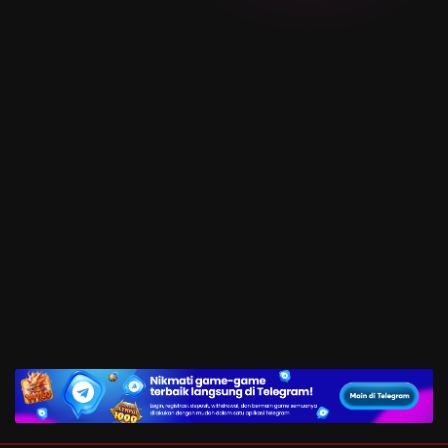
J
P
A