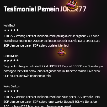
Testimonial Pemain JOKER77
Koh Budi
★★★★★
JOKER77 emang link slot Thailand resmi paling oke! Situs gacor 777 bikin
maxwin gampang, bet 200 perak ringan, deposit 10k via Dana cepat. Data
SGP dan pengeluaran SGP selalu update. Mantap!
Bang Mikey
★★★★★
Saya suka dengan pola slot777 di JOKER77. Deposit 10000 via Dana tanpa
potongan, bet 200 perak, dan slot gacor hari ini beneran terasa. Live draw
SGP akurat, maxwin gampang diraih!
Koko Gerkon
★★★★★
JOKER77 adalah link slot Thailand resmi dan situs gacor 777 terbaik! Data
SGP dan pengeluaran SGP selalu tepat waktu. Deposit 10k via Dana, bet
200, pola slot777 bikin maxwin. Emang paling oke!