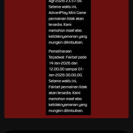
Agt-2026 23.57.58.
Selama waktu ini,
AdvantPlay Mini Game
permainan tidak akan
tersedia. Kami
memohon maaf atas
ketidaknyamanan yang
mungkin ditimbulkan.
Pemeliharaan
Terjadwal: Fairbet pada
14-Jan-2026 dari
12.00.00 sampai 01-
Jan-2026 00.00.00.
Selama waktu ini,
Fairbet permainan tidak
akan tersedia. Kami
memohon maaf atas
ketidaknyamanan yang
mungkin ditimbulkan.