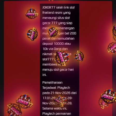
JOKER77 ialah link slot
thailand resmi yang
menaungi situs slot
gacor 777 yang siap
memberi kemenangan
mudah dengan bet 200
perak dan kemudahan
deposit 10000 atau
10k via Dana dan
nikmati sensasi pola
slot777 yang bisa
membawa Anda
menuju slot gacor hari
ini.
Pemeliharaan
Terjadwal: Playtech
pada 21-Nov-2026 dari
17.01.28 sampai 28-
Nov-2026 18.01.28.
Selama waktu ini,
Playtech permainan