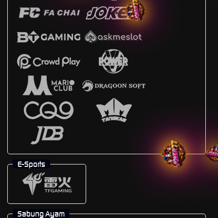
E-Sports
Sabung Ayam