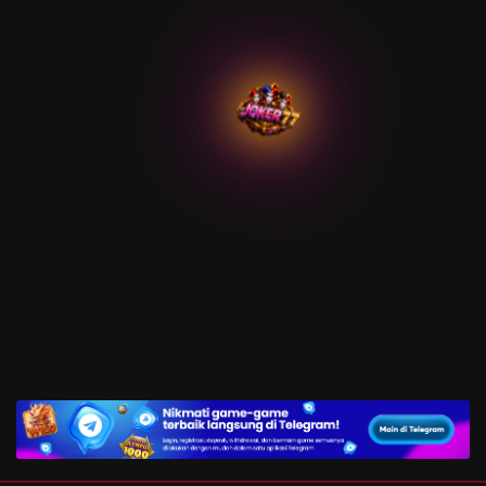
J
P
A