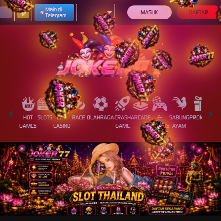
Main di
MASUK
DAFTAR
Telegram
HOT
SLOTS
LIVE
RACE
OLAHRAGA
CRASH
ARCADE
E-
SABUNG
PROMOSI
GAMES
CASINO
GAME
SPORTS
AYAM