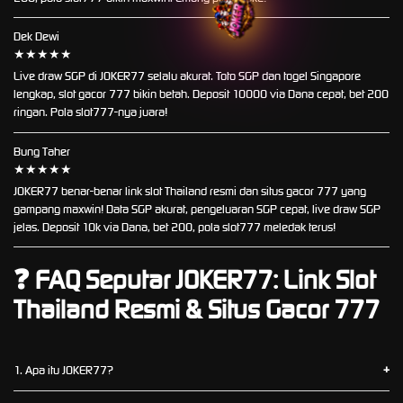
Dek Dewi
★★★★★
Live draw SGP di JOKER77 selalu akurat. Toto SGP dan togel Singapore
lengkap, slot gacor 777 bikin betah. Deposit 10000 via Dana cepat, bet 200
ringan. Pola slot777-nya juara!
Bung Taher
★★★★★
JOKER77 benar-benar link slot Thailand resmi dan situs gacor 777 yang
gampang maxwin! Data SGP akurat, pengeluaran SGP cepat, live draw SGP
jelas. Deposit 10k via Dana, bet 200, pola slot777 meledak terus!
❓ FAQ Seputar JOKER77: Link Slot
Thailand Resmi & Situs Gacor 777
1. Apa itu JOKER77?