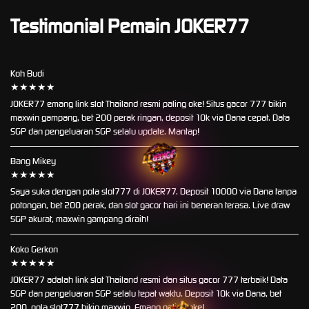
Testimonial Pemain JOKER77
Koh Budi
★★★★★
JOKER77 emang link slot Thailand resmi paling oke! Situs gacor 777 bikin
maxwin gampang, bet 200 perak ringan, deposit 10k via Dana cepat. Data
SGP dan pengeluaran SGP selalu update. Mantap!
Bang Mikey
★★★★★
Saya suka dengan pola slot777 di JOKER77. Deposit 10000 via Dana tanpa
potongan, bet 200 perak, dan slot gacor hari ini beneran terasa. Live draw
SGP akurat, maxwin gampang diraih!
Koko Gerkon
★★★★★
JOKER77 adalah link slot Thailand resmi dan situs gacor 777 terbaik! Data
SGP dan pengeluaran SGP selalu tepat waktu. Deposit 10k via Dana, bet
200, pola slot777 bikin maxwin. Emang paling oke!