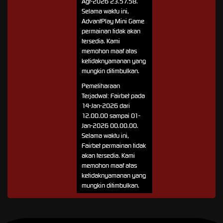
Agt-2026 23.57.58.
Selama waktu ini,
AdvantPlay Mini Game
permainan tidak akan
tersedia. Kami
memohon maaf atas
ketidaknyamanan yang
mungkin ditimbulkan.
Pemeliharaan
Terjadwal: Fairbet pada
14-Jan-2026 dari
12.00.00 sampai 01-
Jan-2026 00.00.00.
Selama waktu ini,
Fairbet permainan tidak
akan tersedia. Kami
memohon maaf atas
ketidaknyamanan yang
mungkin ditimbulkan.