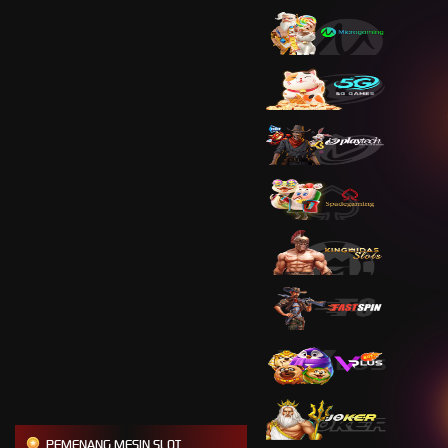
PEMENANG MESIN SLOT