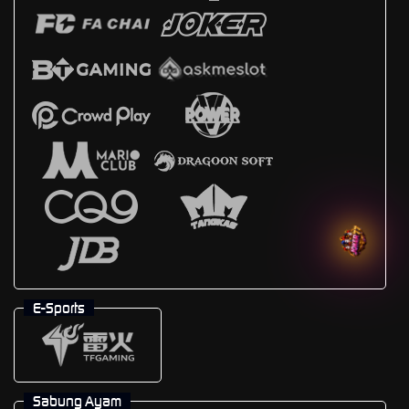
E-Sports
Sabung Ayam