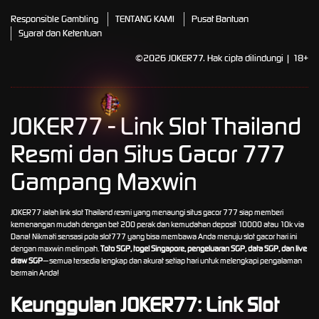
Responsible Gambling
TENTANG KAMI
Pusat Bantuan
Syarat dan Ketentuan
©2026 JOKER77. Hak cipta dilindungi | 18+
JOKER77 - Link Slot Thailand
Resmi dan Situs Gacor 777
Gampang Maxwin
JOKER77 ialah link slot Thailand resmi yang menaungi situs gacor 777 siap memberi
kemenangan mudah dengan bet 200 perak dan kemudahan deposit 10000 atau 10k via
Dana! Nikmati sensasi pola slot777 yang bisa membawa Anda menuju slot gacor hari ini
dengan maxwin melimpah.
Toto SGP, togel Singapore, pengeluaran SGP, data SGP, dan live
draw SGP
—semua tersedia lengkap dan akurat setiap hari untuk melengkapi pengalaman
bermain Anda!
Keunggulan JOKER77: Link Slot