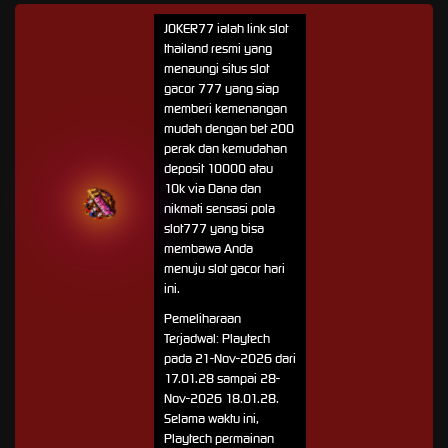
JOKER77 ialah link slot
thailand resmi yang
menaungi situs slot
gacor 777 yang siap
memberi kemenangan
mudah dengan bet 200
perak dan kemudahan
deposit 10000 atau
10k via Dana dan
nikmati sensasi pola
slot777 yang bisa
membawa Anda
menuju slot gacor hari
ini.
Pemeliharaan
Terjadwal: Playtech
pada 21-Nov-2026 dari
17.01.28 sampai 28-
Nov-2026 18.01.28.
Selama waktu ini,
Playtech permainan