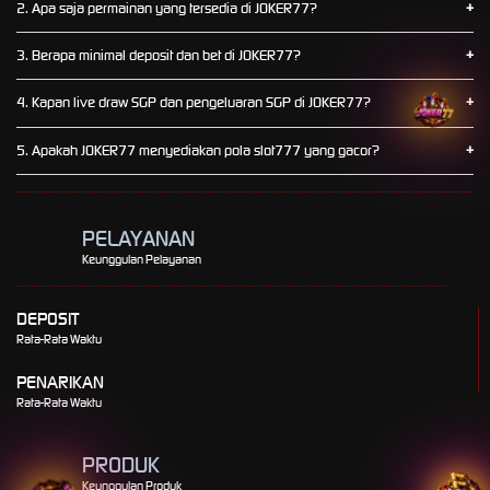
2. Apa saja permainan yang tersedia di JOKER77?
3. Berapa minimal deposit dan bet di JOKER77?
4. Kapan live draw SGP dan pengeluaran SGP di JOKER77?
5. Apakah JOKER77 menyediakan pola slot777 yang gacor?
PELAYANAN
Keunggulan Pelayanan
DEPOSIT
Rata-Rata Waktu
PENARIKAN
Rata-Rata Waktu
PRODUK
Keunggulan Produk