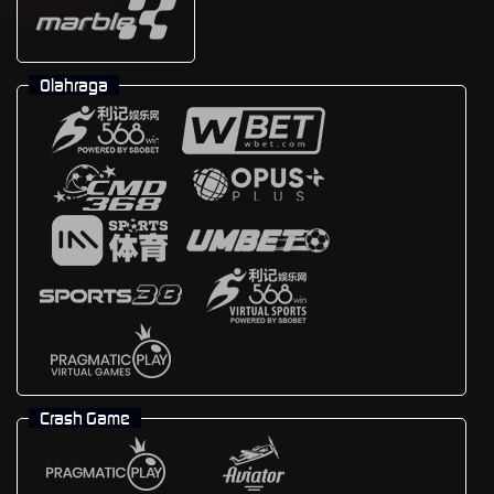
Olahraga
Crash Game