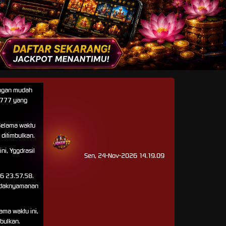
nangan mudah
ot777 yang
Selama waktu
ditimbulkan.
i, Yggdrasil
Sen, 24-Nov-2026 14.19.09
26 23.57.58.
tidaknyamanan
ma waktu ini,
bulkan.