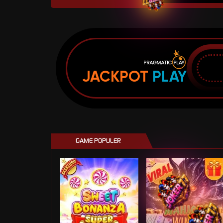
JACKPOT
PLAY
GAME POPULER