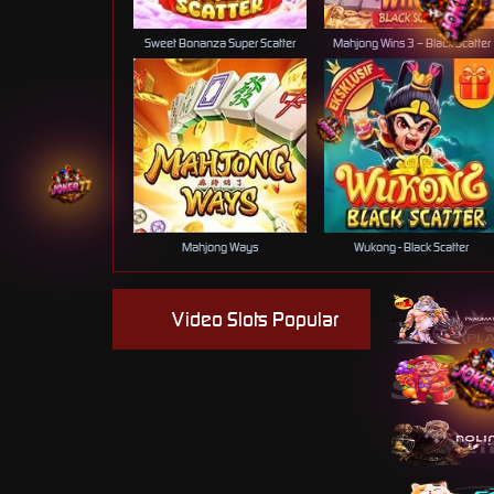
Sweet Bonanza Super Scatter
Mahjong Wins 3 – Black Scatter
Mahjong Ways
Wukong - Black Scatter
Video Slots Popular