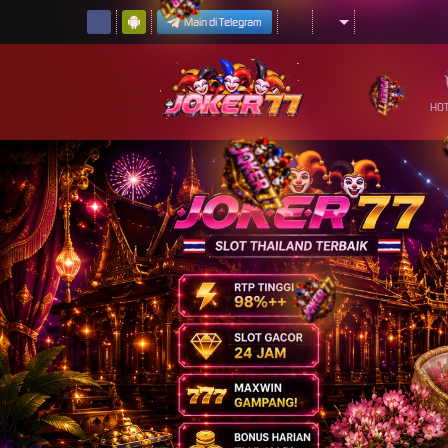
Main di Telegram
HO