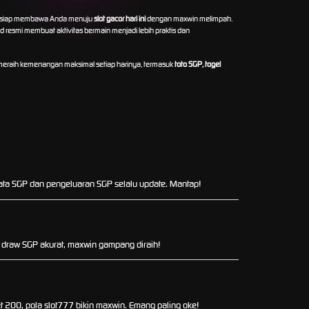
siap membawa Anda menuju
slot gacor hari ini
dengan maxwin melimpah.
nd resmi membuat aktivitas bermain menjadi lebih praktis dan
 meraih kemenangan maksimal setiap harinya, termasuk
toto SGP, togel
Data SGP dan pengeluaran SGP selalu update. Mantap!
e draw SGP akurat, maxwin gampang diraih!
et 200, pola slot777 bikin maxwin. Emang paling oke!