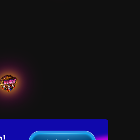
Pindai kod
untuk Un
Android 