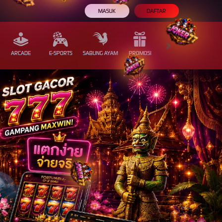
MASUK
DAFTAR
ARCADE
E-SPORTS
SABUNG AYAM
PROMOSI