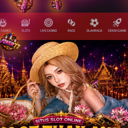
T GAMES
SLOTS
LIVE CASINO
RACE
OLAHRAGA
CRASH GAME