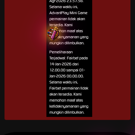
Agt-2026 23.57.58.
Selama waktu ini,
AdvantPlay Mini Game
permainan tidak akan
tersedia. Kami
memohon maaf atas
ketidaknyamanan yang
mungkin ditimbulkan.
Pemeliharaan
Terjadwal: Fairbet pada
14-Jan-2026 dari
12.00.00 sampai 01-
Jan-2026 00.00.00.
Selama waktu ini,
Fairbet permainan tidak
akan tersedia. Kami
memohon maaf atas
ketidaknyamanan yang
mungkin ditimbulkan.