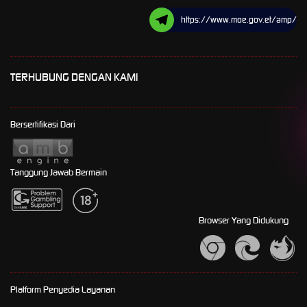
https://www.moe.gov.et/amp/
TERHUBUNG DENGAN KAMI
Bersertifikasi Dari
Tanggung Jawab Bermain
Browser Yang Didukung
Platform Penyedia Layanan