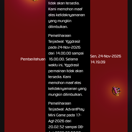
tidak akan tersedia.
Kami memohon maaf
atas ketidaknyamanan
yang mungkin
ditimbulkan.
Pemeliharaan
Terjadwal: Yggdrasil
pada 24-Nov-2026
dari 14.00.00 sampai
Sen, 24-Nov-2026
Pemberitahuan
16.00.00. Selama
14.19.09
waktu ini, Yggdrasil
permainan tidak akan
tersedia. Kami
memohon maaf atas
ketidaknyamanan yang
mungkin ditimbulkan.
Pemeliharaan
Terjadwal: AdvantPlay
Mini Game pada 17-
Agt-2026 dari
20.02.52 sampai 08-