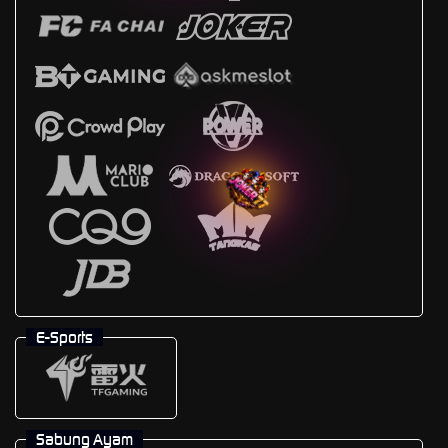
E-Sports
Sabung Ayam