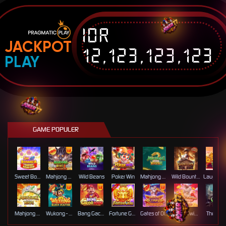
IDR
JACKPOT
12,123,123,123
PLAY
GAME POPULER
Sweet Bonanza Super Scatter
Mahjong Wins 3 – Black Scatter
Wild Beans
Poker Win
Mahjong Ways 2
Wild Bounty Showdown
Mahjong Ways
Wukong - Black Scatter
Bang Gacor 1000
Fortune Gems
Gates of Olympus Super Scatter
Lucky Twins Nexus
The Cryp