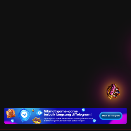
J
P
A