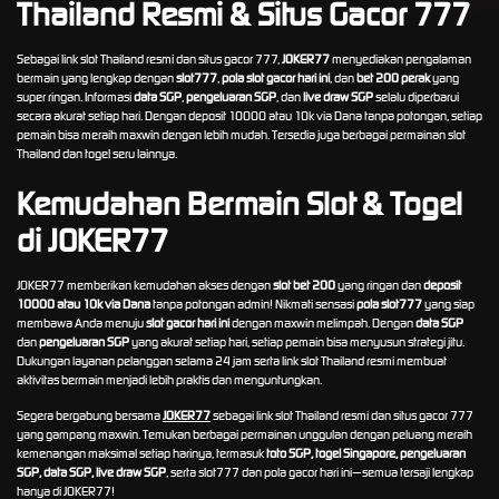
Thailand Resmi & Situs Gacor 777
Sebagai link slot Thailand resmi dan situs gacor 777,
JOKER77
menyediakan pengalaman
bermain yang lengkap dengan
slot777
,
pola slot gacor hari ini
, dan
bet 200 perak
yang
super ringan. Informasi
data SGP
,
pengeluaran SGP
, dan
live draw SGP
selalu diperbarui
secara akurat setiap hari. Dengan deposit 10000 atau 10k via Dana tanpa potongan, setiap
pemain bisa meraih maxwin dengan lebih mudah. Tersedia juga berbagai permainan slot
Thailand dan togel seru lainnya.
Kemudahan Bermain Slot & Togel
di JOKER77
JOKER77 memberikan kemudahan akses dengan
slot bet 200
yang ringan dan
deposit
10000 atau 10k via Dana
tanpa potongan admin! Nikmati sensasi
pola slot777
yang siap
membawa Anda menuju
slot gacor hari ini
dengan maxwin melimpah. Dengan
data SGP
dan
pengeluaran SGP
yang akurat setiap hari, setiap pemain bisa menyusun strategi jitu.
Dukungan layanan pelanggan selama 24 jam serta link slot Thailand resmi membuat
aktivitas bermain menjadi lebih praktis dan menguntungkan.
Segera bergabung bersama
JOKER77
sebagai link slot Thailand resmi dan situs gacor 777
yang gampang maxwin. Temukan berbagai permainan unggulan dengan peluang meraih
kemenangan maksimal setiap harinya, termasuk
toto SGP, togel Singapore, pengeluaran
SGP, data SGP, live draw SGP
, serta slot777 dan pola gacor hari ini—semua tersaji lengkap
hanya di JOKER77!