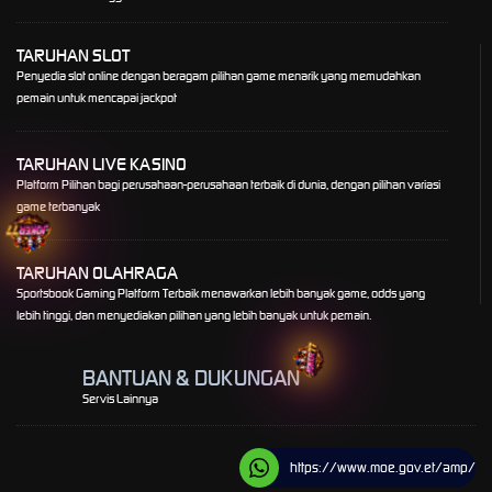
TARUHAN SLOT
Penyedia slot online dengan beragam pilihan game menarik yang memudahkan
pemain untuk mencapai jackpot
TARUHAN LIVE KASINO
Platform Pilihan bagi perusahaan-perusahaan terbaik di dunia, dengan pilihan variasi
game terbanyak
TARUHAN OLAHRAGA
Sportsbook Gaming Platform Terbaik menawarkan lebih banyak game, odds yang
lebih tinggi, dan menyediakan pilihan yang lebih banyak untuk pemain.
BANTUAN & DUKUNGAN
Servis Lainnya
https://www.moe.gov.et/amp/