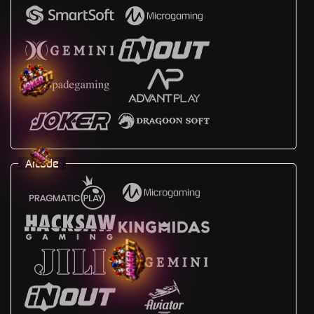
Arcade