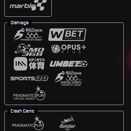
Olahraga
Crash Game